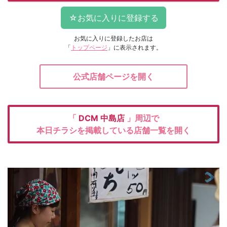
お気に入りに登録したお店は
「
トップページ
」に表示されます。
公式店舗ページを開く
「
DCM
中島店
」周辺で
本日チラシを掲載している店舗一覧を開く