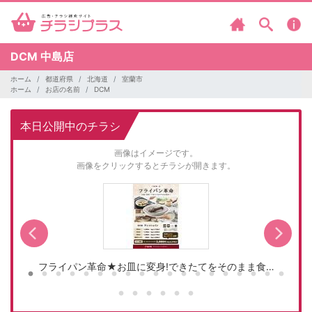
DCM
中島店
ホーム
都道府県
北海道
室蘭市
ホーム
お店の名前
DCM
本日公開中のチラシ
画像はイメージです。
画像をクリックするとチラシが開きます。
フライパン革命★お皿に変身!できたてをそのまま食…