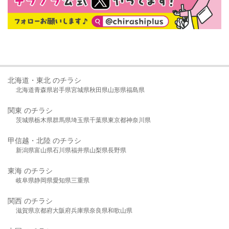
北海道・東北 のチラシ
北海道
青森県
岩手県
宮城県
秋田県
山形県
福島県
関東 のチラシ
茨城県
栃木県
群馬県
埼玉県
千葉県
東京都
神奈川県
甲信越・北陸 のチラシ
新潟県
富山県
石川県
福井県
山梨県
長野県
東海 のチラシ
岐阜県
静岡県
愛知県
三重県
関西 のチラシ
滋賀県
京都府
大阪府
兵庫県
奈良県
和歌山県