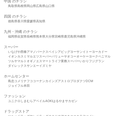
中国 のチラシ
鳥取県
島根県
岡山県
広島県
山口県
四国 のチラシ
徳島県
香川県
愛媛県
高知県
九州・沖縄 のチラシ
福岡県
佐賀県
長崎県
熊本県
大分県
宮崎県
鹿児島県
沖縄県
スーパー
いなげや
西條
アマノパークス
ベイシア
ビッグヨーサン
イトーヨーカドー
イオン
カスミ
マルエツ
スーパーバリュー
ヤオコー
オーケー
ヨークベニマル
ツルヤ
マルト
オギノ
エスマート
ライフ
業務スーパー
いかり
フジグラン
ダイレックス
サンエー
イズミヤ
ホームセンター
島忠
コメリ
ナフコ
コーナン
カインズ
アストロプロダクツ
DCM
ジョイフル本田
ファッション
ユニクロ
しまむら
アベイル
AOKI
はるやま
サカゼン
ドラッグストア