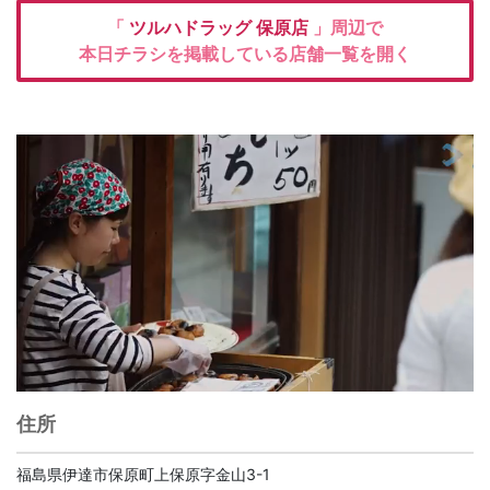
「
ツルハドラッグ
保原店
」周辺で
本日チラシを掲載している店舗一覧を開く
住所
福島県伊達市保原町上保原字金山3-1