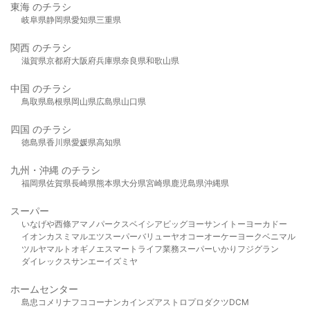
東海 のチラシ
岐阜県
静岡県
愛知県
三重県
関西 のチラシ
滋賀県
京都府
大阪府
兵庫県
奈良県
和歌山県
中国 のチラシ
鳥取県
島根県
岡山県
広島県
山口県
四国 のチラシ
徳島県
香川県
愛媛県
高知県
九州・沖縄 のチラシ
福岡県
佐賀県
長崎県
熊本県
大分県
宮崎県
鹿児島県
沖縄県
スーパー
いなげや
西條
アマノパークス
ベイシア
ビッグヨーサン
イトーヨーカドー
イオン
カスミ
マルエツ
スーパーバリュー
ヤオコー
オーケー
ヨークベニマル
ツルヤ
マルト
オギノ
エスマート
ライフ
業務スーパー
いかり
フジグラン
ダイレックス
サンエー
イズミヤ
ホームセンター
島忠
コメリ
ナフコ
コーナン
カインズ
アストロプロダクツ
DCM