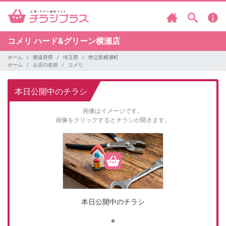
コメリ
ハード&グリーン横瀬店
ホーム
都道府県
埼玉県
秩父郡横瀬町
ホーム
お店の名前
コメリ
本日公開中のチラシ
画像はイメージです。
画像をクリックするとチラシが開きます。
本日公開中のチラシ