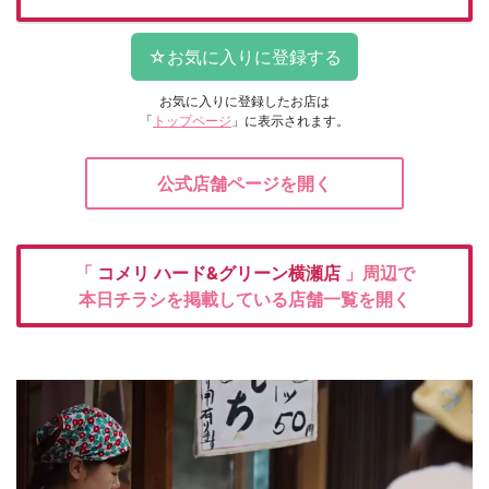
お気に入りに登録したお店は
「
トップページ
」に表示されます。
公式店舗ページを開く
「
コメリ
ハード&グリーン横瀬店
」周辺で
本日チラシを掲載している店舗一覧を開く