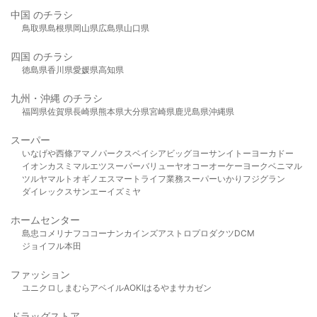
中国 のチラシ
鳥取県
島根県
岡山県
広島県
山口県
四国 のチラシ
徳島県
香川県
愛媛県
高知県
九州・沖縄 のチラシ
福岡県
佐賀県
長崎県
熊本県
大分県
宮崎県
鹿児島県
沖縄県
スーパー
いなげや
西條
アマノパークス
ベイシア
ビッグヨーサン
イトーヨーカドー
イオン
カスミ
マルエツ
スーパーバリュー
ヤオコー
オーケー
ヨークベニマル
ツルヤ
マルト
オギノ
エスマート
ライフ
業務スーパー
いかり
フジグラン
ダイレックス
サンエー
イズミヤ
ホームセンター
島忠
コメリ
ナフコ
コーナン
カインズ
アストロプロダクツ
DCM
ジョイフル本田
ファッション
ユニクロ
しまむら
アベイル
AOKI
はるやま
サカゼン
ドラッグストア