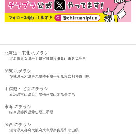
北海道・東北 のチラシ
北海道
青森県
岩手県
宮城県
秋田県
山形県
福島県
関東 のチラシ
茨城県
栃木県
群馬県
埼玉県
千葉県
東京都
神奈川県
甲信越・北陸 のチラシ
新潟県
富山県
石川県
福井県
山梨県
長野県
東海 のチラシ
岐阜県
静岡県
愛知県
三重県
関西 のチラシ
滋賀県
京都府
大阪府
兵庫県
奈良県
和歌山県