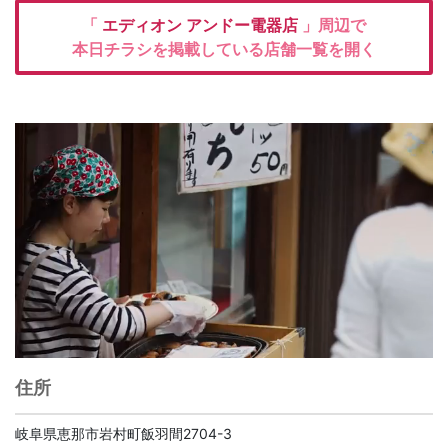
「
エディオン
アンドー電器店
」周辺で
本日チラシを掲載している店舗一覧を開く
住所
岐阜県恵那市岩村町飯羽間2704-3