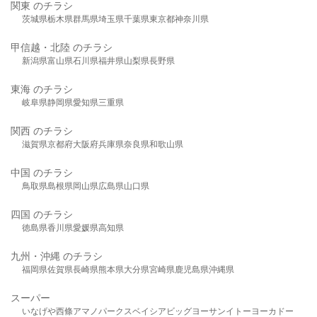
関東 のチラシ
茨城県
栃木県
群馬県
埼玉県
千葉県
東京都
神奈川県
甲信越・北陸 のチラシ
新潟県
富山県
石川県
福井県
山梨県
長野県
東海 のチラシ
岐阜県
静岡県
愛知県
三重県
関西 のチラシ
滋賀県
京都府
大阪府
兵庫県
奈良県
和歌山県
中国 のチラシ
鳥取県
島根県
岡山県
広島県
山口県
四国 のチラシ
徳島県
香川県
愛媛県
高知県
九州・沖縄 のチラシ
福岡県
佐賀県
長崎県
熊本県
大分県
宮崎県
鹿児島県
沖縄県
スーパー
いなげや
西條
アマノパークス
ベイシア
ビッグヨーサン
イトーヨーカドー