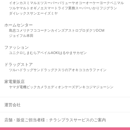
イオン
カスミ
マルエツ
スーパーバリュー
ヤオコー
オーケー
ヨークベニマル
ツルヤ
マルト
オギノ
エスマート
ライフ
業務スーパー
いかり
フジグラン
ダイレックス
サンエー
イズミヤ
ホームセンター
島忠
コメリ
ナフコ
コーナン
カインズ
アストロプロダクツ
DCM
ジョイフル本田
ファッション
ユニクロ
しまむら
アベイル
AOKI
はるやま
サカゼン
ドラッグストア
ツルハドラッグ
サンドラッグ
クスリのアオキ
ココカラファイン
家電量販店
ヤマダ電機
ビックカメラ
エディオン
ケーズデンキ
コジマ
ジョーシン
運営会社
店舗・販促ご担当者様：チラシプラスサービスのご案内