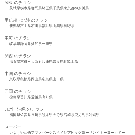
関東 のチラシ
茨城県
栃木県
群馬県
埼玉県
千葉県
東京都
神奈川県
甲信越・北陸 のチラシ
新潟県
富山県
石川県
福井県
山梨県
長野県
東海 のチラシ
岐阜県
静岡県
愛知県
三重県
関西 のチラシ
滋賀県
京都府
大阪府
兵庫県
奈良県
和歌山県
中国 のチラシ
鳥取県
島根県
岡山県
広島県
山口県
四国 のチラシ
徳島県
香川県
愛媛県
高知県
九州・沖縄 のチラシ
福岡県
佐賀県
長崎県
熊本県
大分県
宮崎県
鹿児島県
沖縄県
スーパー
いなげや
西條
アマノパークス
ベイシア
ビッグヨーサン
イトーヨーカドー