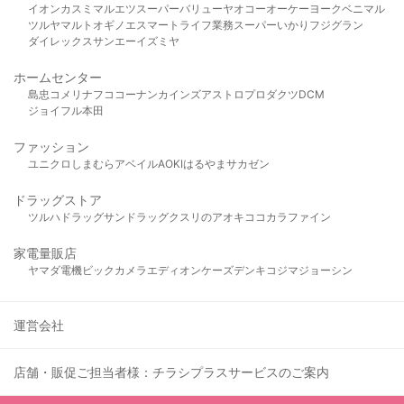
イオン
カスミ
マルエツ
スーパーバリュー
ヤオコー
オーケー
ヨークベニマル
ツルヤ
マルト
オギノ
エスマート
ライフ
業務スーパー
いかり
フジグラン
ダイレックス
サンエー
イズミヤ
ホームセンター
島忠
コメリ
ナフコ
コーナン
カインズ
アストロプロダクツ
DCM
ジョイフル本田
ファッション
ユニクロ
しまむら
アベイル
AOKI
はるやま
サカゼン
ドラッグストア
ツルハドラッグ
サンドラッグ
クスリのアオキ
ココカラファイン
家電量販店
ヤマダ電機
ビックカメラ
エディオン
ケーズデンキ
コジマ
ジョーシン
運営会社
店舗・販促ご担当者様：チラシプラスサービスのご案内