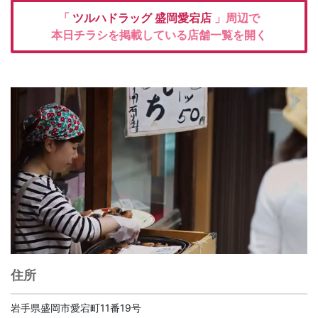
「
ツルハドラッグ
盛岡愛宕店
」周辺で
本日チラシを掲載している店舗一覧を開く
住所
岩手県盛岡市愛宕町11番19号