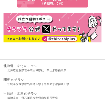
北海道・東北 のチラシ
北海道
青森県
岩手県
宮城県
秋田県
山形県
福島県
関東 のチラシ
茨城県
栃木県
群馬県
埼玉県
千葉県
東京都
神奈川県
甲信越・北陸 のチラシ
新潟県
富山県
石川県
福井県
山梨県
長野県