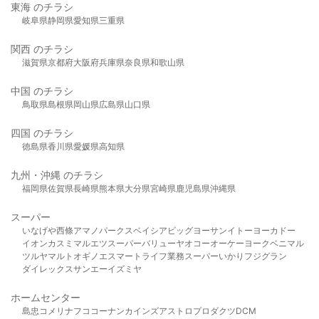
東海 のチラシ
岐阜県
静岡県
愛知県
三重県
関西 のチラシ
滋賀県
京都府
大阪府
兵庫県
奈良県
和歌山県
中国 のチラシ
鳥取県
島根県
岡山県
広島県
山口県
四国 のチラシ
徳島県
香川県
愛媛県
高知県
九州・沖縄 のチラシ
福岡県
佐賀県
長崎県
熊本県
大分県
宮崎県
鹿児島県
沖縄県
スーパー
いなげや
西條
アマノパークス
ベイシア
ビッグヨーサン
イトーヨーカドー
イオン
カスミ
マルエツ
スーパーバリュー
ヤオコー
オーケー
ヨークベニマル
ツルヤ
マルト
オギノ
エスマート
ライフ
業務スーパー
いかり
フジグラン
ダイレックス
サンエー
イズミヤ
ホームセンター
島忠
コメリ
ナフコ
コーナン
カインズ
アストロプロダクツ
DCM