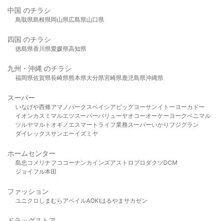
中国 のチラシ
鳥取県
島根県
岡山県
広島県
山口県
四国 のチラシ
徳島県
香川県
愛媛県
高知県
九州・沖縄 のチラシ
福岡県
佐賀県
長崎県
熊本県
大分県
宮崎県
鹿児島県
沖縄県
スーパー
いなげや
西條
アマノパークス
ベイシア
ビッグヨーサン
イトーヨーカドー
イオン
カスミ
マルエツ
スーパーバリュー
ヤオコー
オーケー
ヨークベニマル
ツルヤ
マルト
オギノ
エスマート
ライフ
業務スーパー
いかり
フジグラン
ダイレックス
サンエー
イズミヤ
ホームセンター
島忠
コメリ
ナフコ
コーナン
カインズ
アストロプロダクツ
DCM
ジョイフル本田
ファッション
ユニクロ
しまむら
アベイル
AOKI
はるやま
サカゼン
ドラッグストア