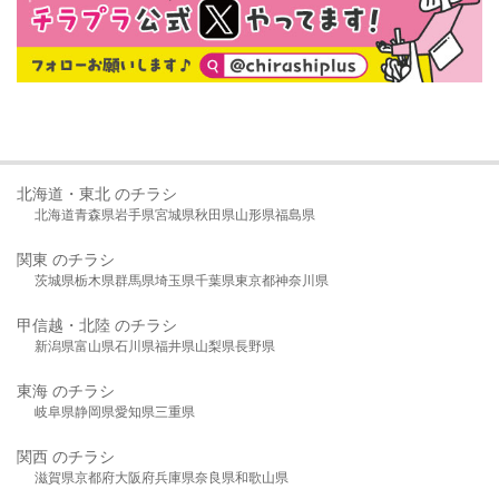
北海道・東北 のチラシ
北海道
青森県
岩手県
宮城県
秋田県
山形県
福島県
関東 のチラシ
茨城県
栃木県
群馬県
埼玉県
千葉県
東京都
神奈川県
甲信越・北陸 のチラシ
新潟県
富山県
石川県
福井県
山梨県
長野県
東海 のチラシ
岐阜県
静岡県
愛知県
三重県
関西 のチラシ
滋賀県
京都府
大阪府
兵庫県
奈良県
和歌山県