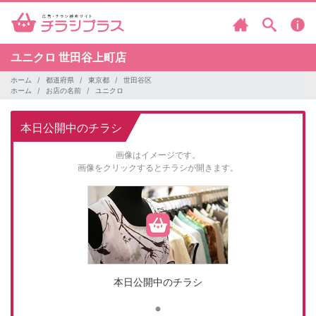
ユニクロ
世田谷上町店
ホーム
都道府県
東京都
世田谷区
ホーム
お店の名前
ユニクロ
本日公開中のチラシ
画像はイメージです。
画像をクリックするとチラシが開きます。
本日公開中のチラシ