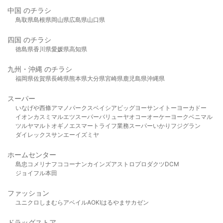
中国 のチラシ
鳥取県
島根県
岡山県
広島県
山口県
四国 のチラシ
徳島県
香川県
愛媛県
高知県
九州・沖縄 のチラシ
福岡県
佐賀県
長崎県
熊本県
大分県
宮崎県
鹿児島県
沖縄県
スーパー
いなげや
西條
アマノパークス
ベイシア
ビッグヨーサン
イトーヨーカドー
イオン
カスミ
マルエツ
スーパーバリュー
ヤオコー
オーケー
ヨークベニマル
ツルヤ
マルト
オギノ
エスマート
ライフ
業務スーパー
いかり
フジグラン
ダイレックス
サンエー
イズミヤ
ホームセンター
島忠
コメリ
ナフコ
コーナン
カインズ
アストロプロダクツ
DCM
ジョイフル本田
ファッション
ユニクロ
しまむら
アベイル
AOKI
はるやま
サカゼン
ドラッグストア