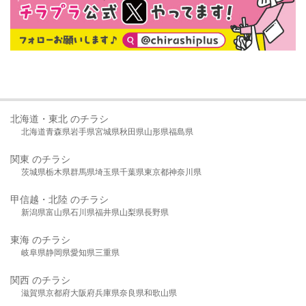
北海道・東北 のチラシ
北海道
青森県
岩手県
宮城県
秋田県
山形県
福島県
関東 のチラシ
茨城県
栃木県
群馬県
埼玉県
千葉県
東京都
神奈川県
甲信越・北陸 のチラシ
新潟県
富山県
石川県
福井県
山梨県
長野県
東海 のチラシ
岐阜県
静岡県
愛知県
三重県
関西 のチラシ
滋賀県
京都府
大阪府
兵庫県
奈良県
和歌山県