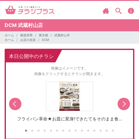
DCM
武蔵村山店
ホーム
都道府県
東京都
武蔵村山市
ホーム
お店の名前
DCM
本日公開中のチラシ
画像はイメージです。
画像をクリックするとチラシが開きます。
フライパン革命★お皿に変身!できたてをそのまま食…