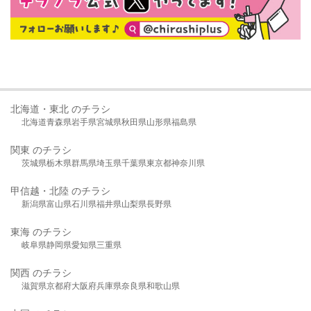
北海道・東北 のチラシ
北海道
青森県
岩手県
宮城県
秋田県
山形県
福島県
関東 のチラシ
茨城県
栃木県
群馬県
埼玉県
千葉県
東京都
神奈川県
甲信越・北陸 のチラシ
新潟県
富山県
石川県
福井県
山梨県
長野県
東海 のチラシ
岐阜県
静岡県
愛知県
三重県
関西 のチラシ
滋賀県
京都府
大阪府
兵庫県
奈良県
和歌山県