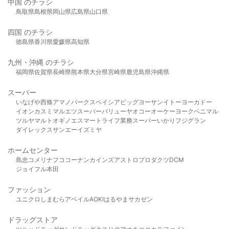
中国 のチラシ
鳥取県
島根県
岡山県
広島県
山口県
四国 のチラシ
徳島県
香川県
愛媛県
高知県
九州・沖縄 のチラシ
福岡県
佐賀県
長崎県
熊本県
大分県
宮崎県
鹿児島県
沖縄県
スーパー
いなげや
西條
アマノパークス
ベイシア
ビッグヨーサン
イトーヨーカドー
イオン
カスミ
マルエツ
スーパーバリュー
ヤオコー
オーケー
ヨークベニマル
ツルヤ
マルト
オギノ
エスマート
ライフ
業務スーパー
いかり
フジグラン
ダイレックス
サンエー
イズミヤ
ホームセンター
島忠
コメリ
ナフコ
コーナン
カインズ
アストロプロダクツ
DCM
ジョイフル本田
ファッション
ユニクロ
しまむら
アベイル
AOKI
はるやま
サカゼン
ドラッグストア