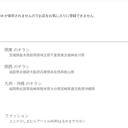
kie が保存されませんのでお店をお気に入りに登録できません。
関東 のチラシ
茨城県
栃木県
群馬県
埼玉県
千葉県
東京都
神奈川県
関西 のチラシ
滋賀県
京都府
大阪府
兵庫県
奈良県
和歌山県
九州・沖縄 のチラシ
福岡県
佐賀県
長崎県
熊本県
大分県
宮崎県
鹿児島県
沖縄県
ファッション
ユニクロ
しまむら
アベイル
AOKI
はるやま
サカゼン