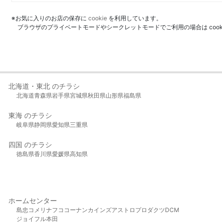
※お気に入りのお店の保存に
cookie
を利用しています。
ブラウザのプライベートモードやシークレットモードでご利用の場合は coo
北海道・東北 のチラシ
北海道
青森県
岩手県
宮城県
秋田県
山形県
福島県
東海 のチラシ
岐阜県
静岡県
愛知県
三重県
四国 のチラシ
徳島県
香川県
愛媛県
高知県
ホームセンター
島忠
コメリ
ナフコ
コーナン
カインズ
アストロプロダクツ
DCM
ジョイフル本田