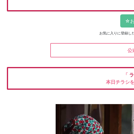
お気に入りに登録し
公
「
ラ
本日チラシ