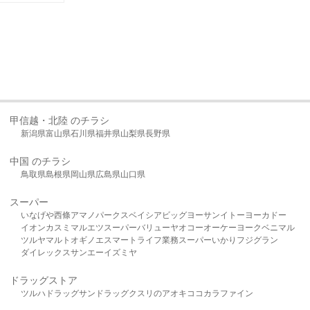
甲信越・北陸 のチラシ
新潟県
富山県
石川県
福井県
山梨県
長野県
中国 のチラシ
鳥取県
島根県
岡山県
広島県
山口県
スーパー
いなげや
西條
アマノパークス
ベイシア
ビッグヨーサン
イトーヨーカドー
イオン
カスミ
マルエツ
スーパーバリュー
ヤオコー
オーケー
ヨークベニマル
ツルヤ
マルト
オギノ
エスマート
ライフ
業務スーパー
いかり
フジグラン
ダイレックス
サンエー
イズミヤ
ドラッグストア
ツルハドラッグ
サンドラッグ
クスリのアオキ
ココカラファイン