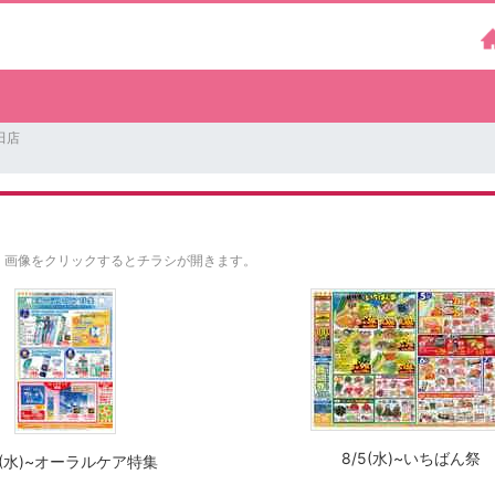
田店
。
画像をクリックするとチラシが開きます。
8/5(水)~いちばん祭
5(水)~オーラルケア特集