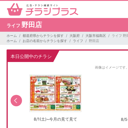
野田店
ライフ
ホーム
都道府県からチラシを探す
大阪府
大阪市福島区
ライフ 野
ホーム
お店の名前からチラシを探す
ライフ
野田店
本日公開中のチラシ
画像はイメージです
8/1(土)~今月の見て見て
8/