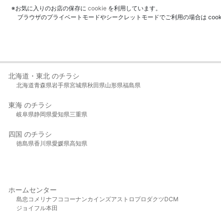
※お気に入りのお店の保存に
cookie
を利用しています。
ブラウザのプライベートモードやシークレットモードでご利用の場合は coo
北海道・東北 のチラシ
北海道
青森県
岩手県
宮城県
秋田県
山形県
福島県
東海 のチラシ
岐阜県
静岡県
愛知県
三重県
四国 のチラシ
徳島県
香川県
愛媛県
高知県
ホームセンター
島忠
コメリ
ナフコ
コーナン
カインズ
アストロプロダクツ
DCM
ジョイフル本田