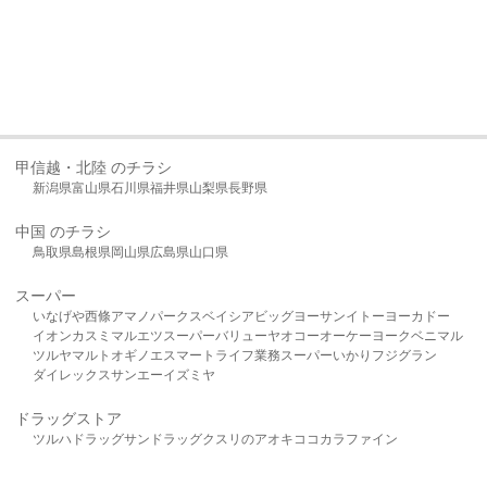
甲信越・北陸 のチラシ
新潟県
富山県
石川県
福井県
山梨県
長野県
中国 のチラシ
鳥取県
島根県
岡山県
広島県
山口県
スーパー
いなげや
西條
アマノパークス
ベイシア
ビッグヨーサン
イトーヨーカドー
イオン
カスミ
マルエツ
スーパーバリュー
ヤオコー
オーケー
ヨークベニマル
ツルヤ
マルト
オギノ
エスマート
ライフ
業務スーパー
いかり
フジグラン
ダイレックス
サンエー
イズミヤ
ドラッグストア
ツルハドラッグ
サンドラッグ
クスリのアオキ
ココカラファイン