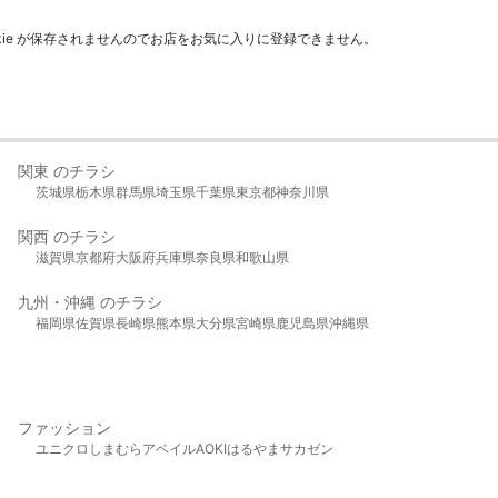
kie が保存されませんのでお店をお気に入りに登録できません。
関東 のチラシ
茨城県
栃木県
群馬県
埼玉県
千葉県
東京都
神奈川県
関西 のチラシ
滋賀県
京都府
大阪府
兵庫県
奈良県
和歌山県
九州・沖縄 のチラシ
福岡県
佐賀県
長崎県
熊本県
大分県
宮崎県
鹿児島県
沖縄県
ファッション
ユニクロ
しまむら
アベイル
AOKI
はるやま
サカゼン