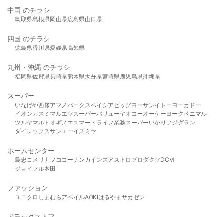
中国 のチラシ
鳥取県
島根県
岡山県
広島県
山口県
四国 のチラシ
徳島県
香川県
愛媛県
高知県
九州・沖縄 のチラシ
福岡県
佐賀県
長崎県
熊本県
大分県
宮崎県
鹿児島県
沖縄県
スーパー
いなげや
西條
アマノパークス
ベイシア
ビッグヨーサン
イトーヨーカドー
イオン
カスミ
マルエツ
スーパーバリュー
ヤオコー
オーケー
ヨークベニマル
ツルヤ
マルト
オギノ
エスマート
ライフ
業務スーパー
いかり
フジグラン
ダイレックス
サンエー
イズミヤ
ホームセンター
島忠
コメリ
ナフコ
コーナン
カインズ
アストロプロダクツ
DCM
ジョイフル本田
ファッション
ユニクロ
しまむら
アベイル
AOKI
はるやま
サカゼン
ドラッグストア