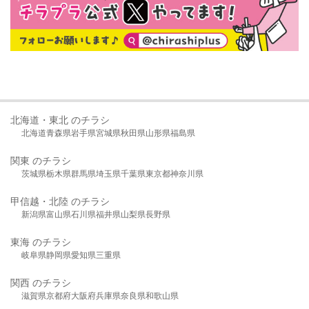
北海道・東北 のチラシ
北海道
青森県
岩手県
宮城県
秋田県
山形県
福島県
関東 のチラシ
茨城県
栃木県
群馬県
埼玉県
千葉県
東京都
神奈川県
甲信越・北陸 のチラシ
新潟県
富山県
石川県
福井県
山梨県
長野県
東海 のチラシ
岐阜県
静岡県
愛知県
三重県
関西 のチラシ
滋賀県
京都府
大阪府
兵庫県
奈良県
和歌山県