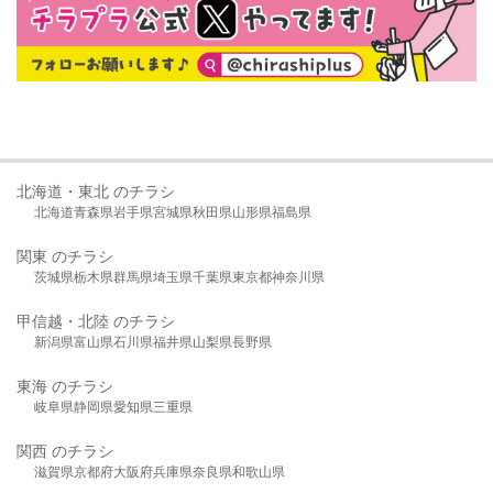
北海道・東北 のチラシ
北海道
青森県
岩手県
宮城県
秋田県
山形県
福島県
関東 のチラシ
茨城県
栃木県
群馬県
埼玉県
千葉県
東京都
神奈川県
甲信越・北陸 のチラシ
新潟県
富山県
石川県
福井県
山梨県
長野県
東海 のチラシ
岐阜県
静岡県
愛知県
三重県
関西 のチラシ
滋賀県
京都府
大阪府
兵庫県
奈良県
和歌山県