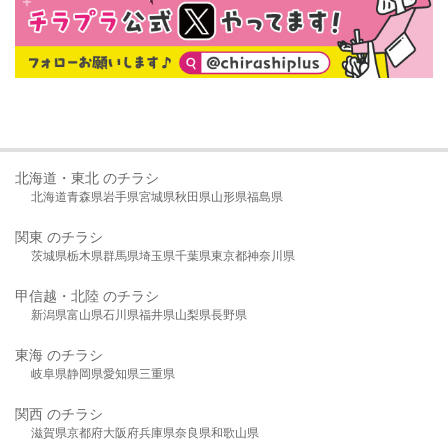
北海道・東北 のチラシ
北海道
青森県
岩手県
宮城県
秋田県
山形県
福島県
関東 のチラシ
茨城県
栃木県
群馬県
埼玉県
千葉県
東京都
神奈川県
甲信越・北陸 のチラシ
新潟県
富山県
石川県
福井県
山梨県
長野県
東海 のチラシ
岐阜県
静岡県
愛知県
三重県
関西 のチラシ
滋賀県
京都府
大阪府
兵庫県
奈良県
和歌山県