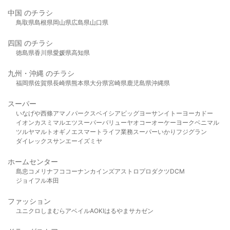
中国 のチラシ
鳥取県
島根県
岡山県
広島県
山口県
四国 のチラシ
徳島県
香川県
愛媛県
高知県
九州・沖縄 のチラシ
福岡県
佐賀県
長崎県
熊本県
大分県
宮崎県
鹿児島県
沖縄県
スーパー
いなげや
西條
アマノパークス
ベイシア
ビッグヨーサン
イトーヨーカドー
イオン
カスミ
マルエツ
スーパーバリュー
ヤオコー
オーケー
ヨークベニマル
ツルヤ
マルト
オギノ
エスマート
ライフ
業務スーパー
いかり
フジグラン
ダイレックス
サンエー
イズミヤ
ホームセンター
島忠
コメリ
ナフコ
コーナン
カインズ
アストロプロダクツ
DCM
ジョイフル本田
ファッション
ユニクロ
しまむら
アベイル
AOKI
はるやま
サカゼン