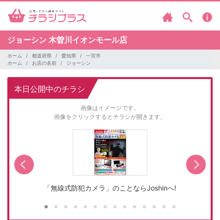
ジョーシン
木曽川イオンモール店
ホーム
都道府県
愛知県
一宮市
ホーム
お店の名前
ジョーシン
本日公開中のチラシ
画像はイメージです。
画像をクリックするとチラシが開きます。
「無線式防犯カメラ」のことならJoshinへ!