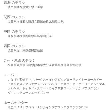
東海 のチラシ
岐阜県
静岡県
愛知県
三重県
関西 のチラシ
滋賀県
京都府
大阪府
兵庫県
奈良県
和歌山県
中国 のチラシ
鳥取県
島根県
岡山県
広島県
山口県
四国 のチラシ
徳島県
香川県
愛媛県
高知県
九州・沖縄 のチラシ
福岡県
佐賀県
長崎県
熊本県
大分県
宮崎県
鹿児島県
沖縄県
スーパー
いなげや
西條
アマノパークス
ベイシア
ビッグヨーサン
イトーヨーカドー
イオン
カスミ
マルエツ
スーパーバリュー
ヤオコー
オーケー
ヨークベニマル
ツルヤ
マルト
オギノ
エスマート
ライフ
業務スーパー
いかり
フジグラン
ダイレックス
サンエー
イズミヤ
ホームセンター
島忠
コメリ
ナフコ
コーナン
カインズ
アストロプロダクツ
DCM