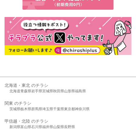
北海道・東北 のチラシ
北海道
青森県
岩手県
宮城県
秋田県
山形県
福島県
関東 のチラシ
茨城県
栃木県
群馬県
埼玉県
千葉県
東京都
神奈川県
甲信越・北陸 のチラシ
新潟県
富山県
石川県
福井県
山梨県
長野県