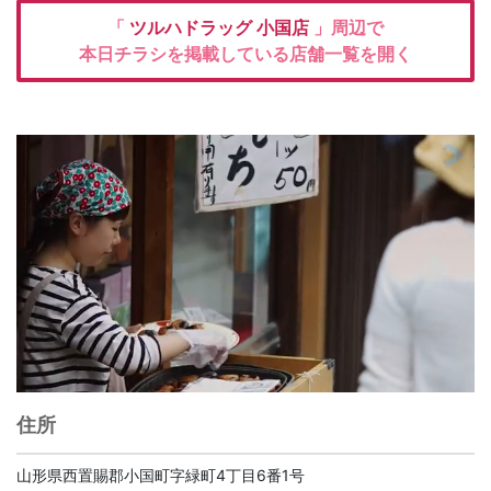
「
ツルハドラッグ
小国店
」周辺で
本日チラシを掲載している店舗一覧を開く
住所
山形県西置賜郡小国町字緑町4丁目6番1号