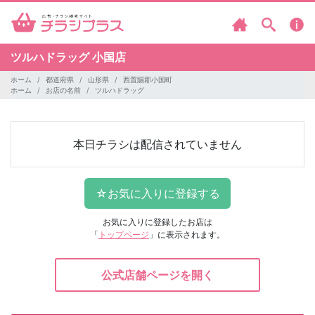
ツルハドラッグ
小国店
ホーム
都道府県
山形県
西置賜郡小国町
ホーム
お店の名前
ツルハドラッグ
本日チラシは配信されていません
お気に入りに登録したお店は
「
トップページ
」に表示されます。
公式店舗ページを開く