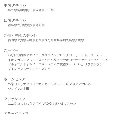
中国 のチラシ
鳥取県
島根県
岡山県
広島県
山口県
四国 のチラシ
徳島県
香川県
愛媛県
高知県
九州・沖縄 のチラシ
福岡県
佐賀県
長崎県
熊本県
大分県
宮崎県
鹿児島県
沖縄県
スーパー
いなげや
西條
アマノパークス
ベイシア
ビッグヨーサン
イトーヨーカドー
イオン
カスミ
マルエツ
スーパーバリュー
ヤオコー
オーケー
ヨークベニマル
ツルヤ
マルト
オギノ
エスマート
ライフ
業務スーパー
いかり
フジグラン
ダイレックス
サンエー
イズミヤ
ホームセンター
島忠
コメリ
ナフコ
コーナン
カインズ
アストロプロダクツ
DCM
ジョイフル本田
ファッション
ユニクロ
しまむら
アベイル
AOKI
はるやま
サカゼン
ドラッグストア