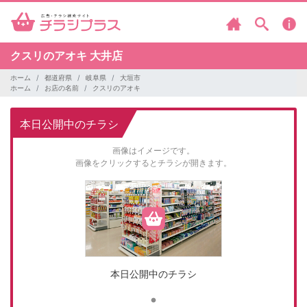
クスリのアオキ
大井店
ホーム
都道府県
岐阜県
大垣市
ホーム
お店の名前
クスリのアオキ
本日公開中のチラシ
画像はイメージです。
画像をクリックするとチラシが開きます。
本日公開中のチラシ