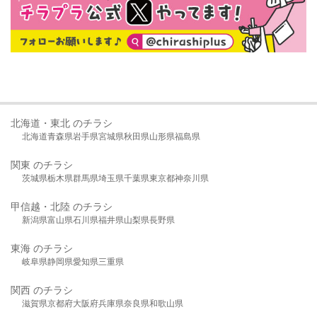
北海道・東北 のチラシ
北海道
青森県
岩手県
宮城県
秋田県
山形県
福島県
関東 のチラシ
茨城県
栃木県
群馬県
埼玉県
千葉県
東京都
神奈川県
甲信越・北陸 のチラシ
新潟県
富山県
石川県
福井県
山梨県
長野県
東海 のチラシ
岐阜県
静岡県
愛知県
三重県
関西 のチラシ
滋賀県
京都府
大阪府
兵庫県
奈良県
和歌山県