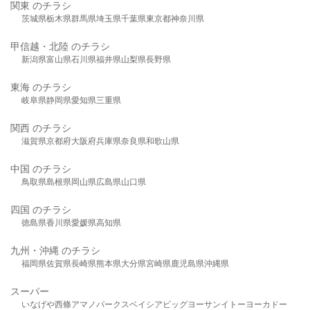
関東 のチラシ
茨城県
栃木県
群馬県
埼玉県
千葉県
東京都
神奈川県
甲信越・北陸 のチラシ
新潟県
富山県
石川県
福井県
山梨県
長野県
東海 のチラシ
岐阜県
静岡県
愛知県
三重県
関西 のチラシ
滋賀県
京都府
大阪府
兵庫県
奈良県
和歌山県
中国 のチラシ
鳥取県
島根県
岡山県
広島県
山口県
四国 のチラシ
徳島県
香川県
愛媛県
高知県
九州・沖縄 のチラシ
福岡県
佐賀県
長崎県
熊本県
大分県
宮崎県
鹿児島県
沖縄県
スーパー
いなげや
西條
アマノパークス
ベイシア
ビッグヨーサン
イトーヨーカドー