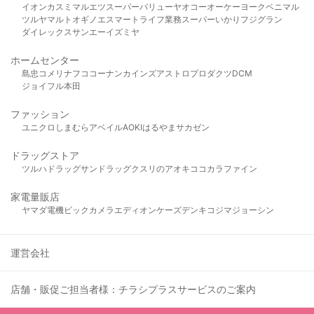
イオン
カスミ
マルエツ
スーパーバリュー
ヤオコー
オーケー
ヨークベニマル
ツルヤ
マルト
オギノ
エスマート
ライフ
業務スーパー
いかり
フジグラン
ダイレックス
サンエー
イズミヤ
ホームセンター
島忠
コメリ
ナフコ
コーナン
カインズ
アストロプロダクツ
DCM
ジョイフル本田
ファッション
ユニクロ
しまむら
アベイル
AOKI
はるやま
サカゼン
ドラッグストア
ツルハドラッグ
サンドラッグ
クスリのアオキ
ココカラファイン
家電量販店
ヤマダ電機
ビックカメラ
エディオン
ケーズデンキ
コジマ
ジョーシン
運営会社
店舗・販促ご担当者様：チラシプラスサービスのご案内