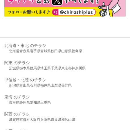
北海道・東北 のチラシ
北海道
青森県
岩手県
宮城県
秋田県
山形県
福島県
関東 のチラシ
茨城県
栃木県
群馬県
埼玉県
千葉県
東京都
神奈川県
甲信越・北陸 のチラシ
新潟県
富山県
石川県
福井県
山梨県
長野県
東海 のチラシ
岐阜県
静岡県
愛知県
三重県
関西 のチラシ
滋賀県
京都府
大阪府
兵庫県
奈良県
和歌山県