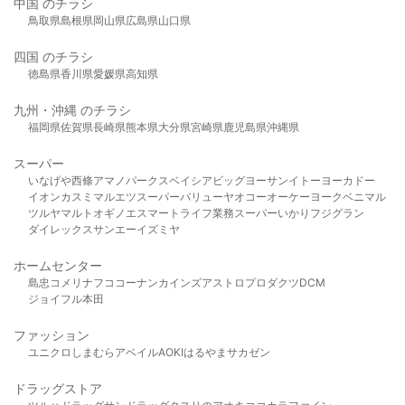
中国 のチラシ
鳥取県
島根県
岡山県
広島県
山口県
四国 のチラシ
徳島県
香川県
愛媛県
高知県
九州・沖縄 のチラシ
福岡県
佐賀県
長崎県
熊本県
大分県
宮崎県
鹿児島県
沖縄県
スーパー
いなげや
西條
アマノパークス
ベイシア
ビッグヨーサン
イトーヨーカドー
イオン
カスミ
マルエツ
スーパーバリュー
ヤオコー
オーケー
ヨークベニマル
ツルヤ
マルト
オギノ
エスマート
ライフ
業務スーパー
いかり
フジグラン
ダイレックス
サンエー
イズミヤ
ホームセンター
島忠
コメリ
ナフコ
コーナン
カインズ
アストロプロダクツ
DCM
ジョイフル本田
ファッション
ユニクロ
しまむら
アベイル
AOKI
はるやま
サカゼン
ドラッグストア