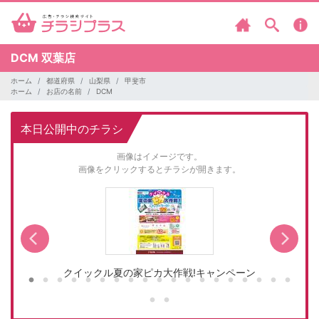
DCM
双葉店
ホーム
都道府県
山梨県
甲斐市
ホーム
お店の名前
DCM
本日公開中のチラシ
画像はイメージです。
画像をクリックするとチラシが開きます。
クイックル夏の家ピカ大作戦!キャンペーン