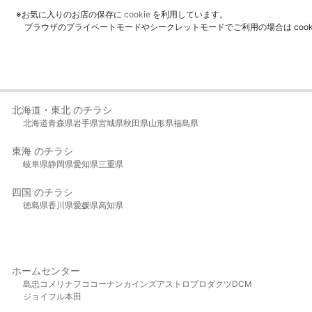
※お気に入りのお店の保存に
cookie
を利用しています。
ブラウザのプライベートモードやシークレットモードでご利用の場合は coo
北海道・東北 のチラシ
北海道
青森県
岩手県
宮城県
秋田県
山形県
福島県
東海 のチラシ
岐阜県
静岡県
愛知県
三重県
四国 のチラシ
徳島県
香川県
愛媛県
高知県
ホームセンター
島忠
コメリ
ナフコ
コーナン
カインズ
アストロプロダクツ
DCM
ジョイフル本田