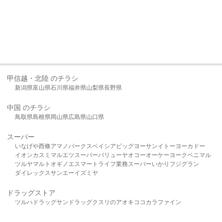
甲信越・北陸 のチラシ
新潟県
富山県
石川県
福井県
山梨県
長野県
中国 のチラシ
鳥取県
島根県
岡山県
広島県
山口県
スーパー
いなげや
西條
アマノパークス
ベイシア
ビッグヨーサン
イトーヨーカドー
イオン
カスミ
マルエツ
スーパーバリュー
ヤオコー
オーケー
ヨークベニマル
ツルヤ
マルト
オギノ
エスマート
ライフ
業務スーパー
いかり
フジグラン
ダイレックス
サンエー
イズミヤ
ドラッグストア
ツルハドラッグ
サンドラッグ
クスリのアオキ
ココカラファイン