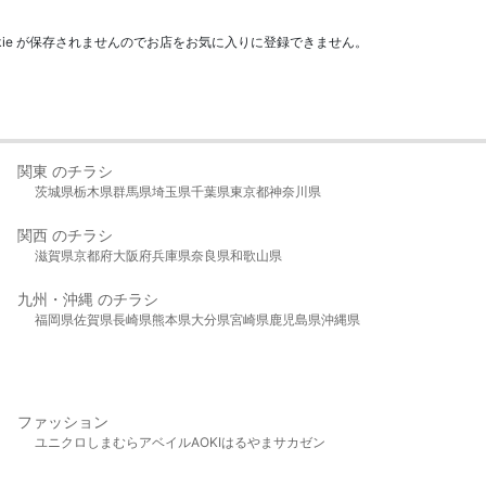
kie が保存されませんのでお店をお気に入りに登録できません。
関東 のチラシ
茨城県
栃木県
群馬県
埼玉県
千葉県
東京都
神奈川県
関西 のチラシ
滋賀県
京都府
大阪府
兵庫県
奈良県
和歌山県
九州・沖縄 のチラシ
福岡県
佐賀県
長崎県
熊本県
大分県
宮崎県
鹿児島県
沖縄県
ファッション
ユニクロ
しまむら
アベイル
AOKI
はるやま
サカゼン