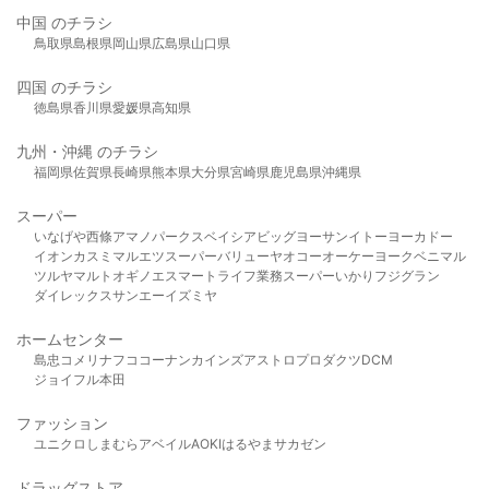
中国 のチラシ
鳥取県
島根県
岡山県
広島県
山口県
四国 のチラシ
徳島県
香川県
愛媛県
高知県
九州・沖縄 のチラシ
福岡県
佐賀県
長崎県
熊本県
大分県
宮崎県
鹿児島県
沖縄県
スーパー
いなげや
西條
アマノパークス
ベイシア
ビッグヨーサン
イトーヨーカドー
イオン
カスミ
マルエツ
スーパーバリュー
ヤオコー
オーケー
ヨークベニマル
ツルヤ
マルト
オギノ
エスマート
ライフ
業務スーパー
いかり
フジグラン
ダイレックス
サンエー
イズミヤ
ホームセンター
島忠
コメリ
ナフコ
コーナン
カインズ
アストロプロダクツ
DCM
ジョイフル本田
ファッション
ユニクロ
しまむら
アベイル
AOKI
はるやま
サカゼン
ドラッグストア