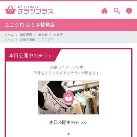
ユニクロ
ルミネ荻窪店
ホーム
都道府県
東京都
杉並区
ホーム
お店の名前
ユニクロ
本日公開中のチラシ
画像はイメージです。
画像をクリックするとチラシが開きます。
本日公開中のチラシ