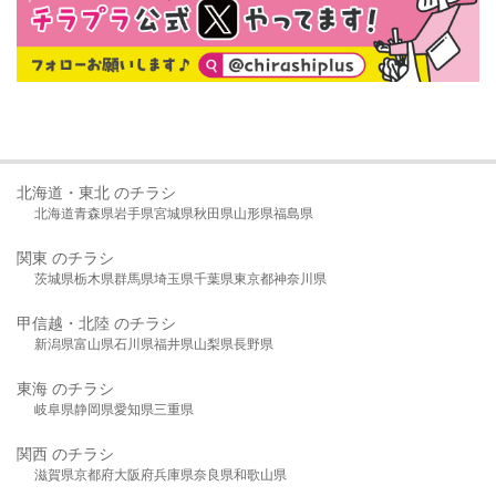
北海道・東北 のチラシ
北海道
青森県
岩手県
宮城県
秋田県
山形県
福島県
関東 のチラシ
茨城県
栃木県
群馬県
埼玉県
千葉県
東京都
神奈川県
甲信越・北陸 のチラシ
新潟県
富山県
石川県
福井県
山梨県
長野県
東海 のチラシ
岐阜県
静岡県
愛知県
三重県
関西 のチラシ
滋賀県
京都府
大阪府
兵庫県
奈良県
和歌山県