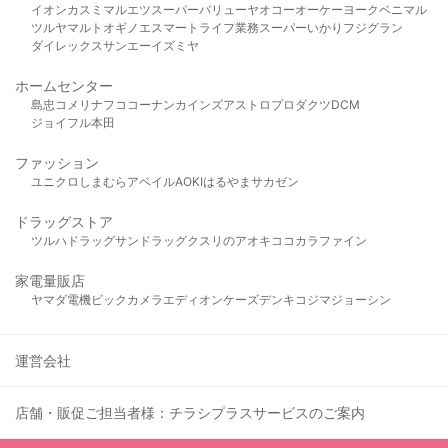
イオン
カスミ
マルエツ
スーパーバリュー
ヤオコー
オーケー
ヨークベニマル
ツルヤ
マルト
オギノ
エスマート
ライフ
業務スーパー
いかり
フジグラン
ダイレックス
サンエー
イズミヤ
ホームセンター
島忠
コメリ
ナフコ
コーナン
カインズ
アストロプロダクツ
DCM
ジョイフル本田
ファッション
ユニクロ
しまむら
アベイル
AOKI
はるやま
サカゼン
ドラッグストア
ツルハドラッグ
サンドラッグ
クスリのアオキ
ココカラファイン
家電量販店
ヤマダ電機
ビックカメラ
エディオン
ケーズデンキ
コジマ
ジョーシン
運営会社
店舗・販促ご担当者様：チラシプラスサービスのご案内