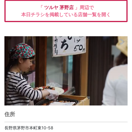
「
ツルヤ
茅野店
」周辺で
本日チラシを掲載している店舗一覧を開く
住所
長野県茅野市本町東10-58