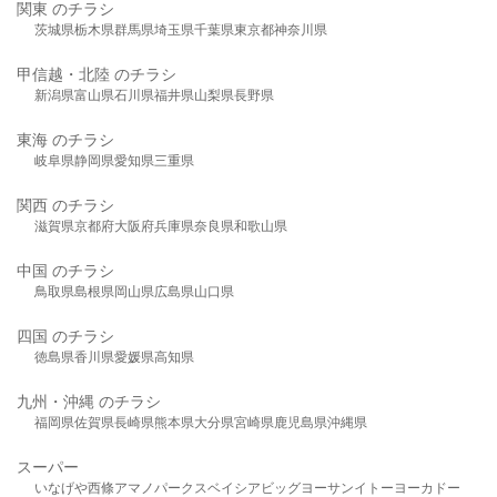
関東 のチラシ
茨城県
栃木県
群馬県
埼玉県
千葉県
東京都
神奈川県
甲信越・北陸 のチラシ
新潟県
富山県
石川県
福井県
山梨県
長野県
東海 のチラシ
岐阜県
静岡県
愛知県
三重県
関西 のチラシ
滋賀県
京都府
大阪府
兵庫県
奈良県
和歌山県
中国 のチラシ
鳥取県
島根県
岡山県
広島県
山口県
四国 のチラシ
徳島県
香川県
愛媛県
高知県
九州・沖縄 のチラシ
福岡県
佐賀県
長崎県
熊本県
大分県
宮崎県
鹿児島県
沖縄県
スーパー
いなげや
西條
アマノパークス
ベイシア
ビッグヨーサン
イトーヨーカドー