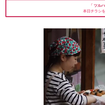
「
ツルハ
本日チラシ