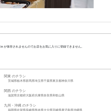
kie が保存されませんのでお店をお気に入りに登録できません。
関東 のチラシ
茨城県
栃木県
群馬県
埼玉県
千葉県
東京都
神奈川県
関西 のチラシ
滋賀県
京都府
大阪府
兵庫県
奈良県
和歌山県
九州・沖縄 のチラシ
福岡県
佐賀県
長崎県
熊本県
大分県
宮崎県
鹿児島県
沖縄県