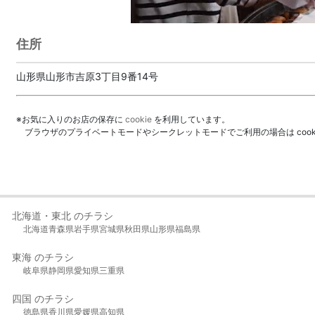
住所
山形県山形市吉原3丁目9番14号
※お気に入りのお店の保存に
cookie
を利用しています。
ブラウザのプライベートモードやシークレットモードでご利用の場合は coo
北海道・東北 のチラシ
北海道
青森県
岩手県
宮城県
秋田県
山形県
福島県
東海 のチラシ
岐阜県
静岡県
愛知県
三重県
四国 のチラシ
徳島県
香川県
愛媛県
高知県