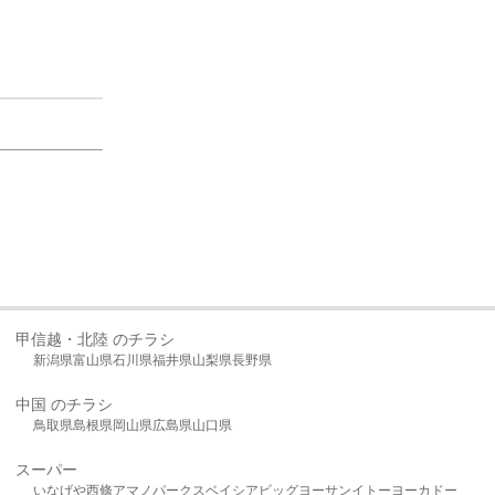
甲信越・北陸 のチラシ
新潟県
富山県
石川県
福井県
山梨県
長野県
中国 のチラシ
鳥取県
島根県
岡山県
広島県
山口県
スーパー
いなげや
西條
アマノパークス
ベイシア
ビッグヨーサン
イトーヨーカドー