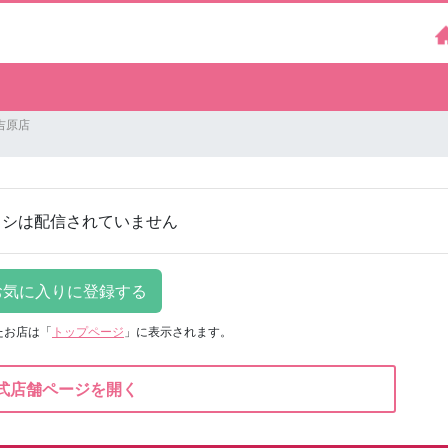
吉原店
ラシは配信されていません
たお店は
「
トップページ
」に表示されます。
式店舗ページを開く