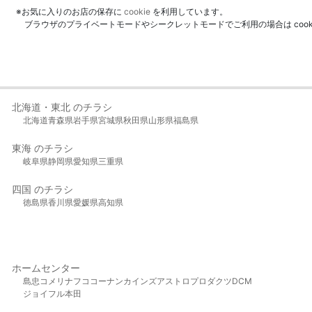
※お気に入りのお店の保存に
cookie
を利用しています。
ブラウザのプライベートモードやシークレットモードでご利用の場合は coo
北海道・東北 のチラシ
北海道
青森県
岩手県
宮城県
秋田県
山形県
福島県
東海 のチラシ
岐阜県
静岡県
愛知県
三重県
四国 のチラシ
徳島県
香川県
愛媛県
高知県
ホームセンター
島忠
コメリ
ナフコ
コーナン
カインズ
アストロプロダクツ
DCM
ジョイフル本田