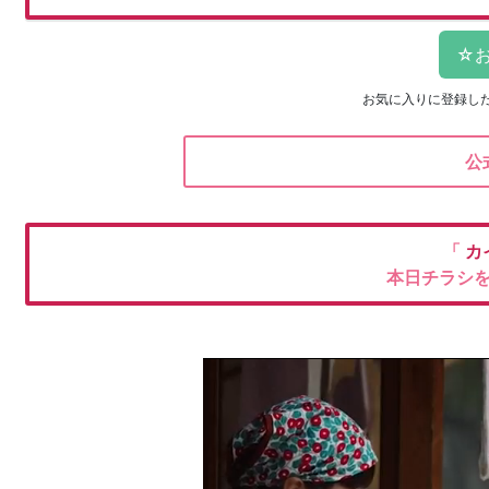
お気に入りに登録し
公
「
カ
本日チラシ