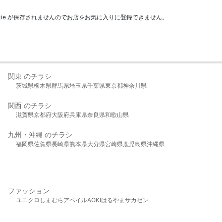
kie が保存されませんのでお店をお気に入りに登録できません。
関東 のチラシ
茨城県
栃木県
群馬県
埼玉県
千葉県
東京都
神奈川県
関西 のチラシ
滋賀県
京都府
大阪府
兵庫県
奈良県
和歌山県
九州・沖縄 のチラシ
福岡県
佐賀県
長崎県
熊本県
大分県
宮崎県
鹿児島県
沖縄県
ファッション
ユニクロ
しまむら
アベイル
AOKI
はるやま
サカゼン