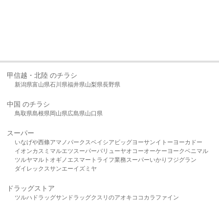
甲信越・北陸 のチラシ
新潟県
富山県
石川県
福井県
山梨県
長野県
中国 のチラシ
鳥取県
島根県
岡山県
広島県
山口県
スーパー
いなげや
西條
アマノパークス
ベイシア
ビッグヨーサン
イトーヨーカドー
イオン
カスミ
マルエツ
スーパーバリュー
ヤオコー
オーケー
ヨークベニマル
ツルヤ
マルト
オギノ
エスマート
ライフ
業務スーパー
いかり
フジグラン
ダイレックス
サンエー
イズミヤ
ドラッグストア
ツルハドラッグ
サンドラッグ
クスリのアオキ
ココカラファイン