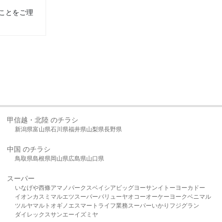
ことをご理
甲信越・北陸 のチラシ
新潟県
富山県
石川県
福井県
山梨県
長野県
中国 のチラシ
鳥取県
島根県
岡山県
広島県
山口県
スーパー
いなげや
西條
アマノパークス
ベイシア
ビッグヨーサン
イトーヨーカドー
イオン
カスミ
マルエツ
スーパーバリュー
ヤオコー
オーケー
ヨークベニマル
ツルヤ
マルト
オギノ
エスマート
ライフ
業務スーパー
いかり
フジグラン
ダイレックス
サンエー
イズミヤ