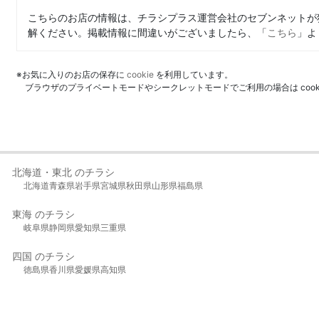
こちらのお店の情報は、チラシプラス運営会社のセブンネットが
解ください。掲載情報に間違いがございましたら、「
こちら
」よ
※お気に入りのお店の保存に
cookie
を利用しています。
ブラウザのプライベートモードやシークレットモードでご利用の場合は coo
北海道・東北 のチラシ
北海道
青森県
岩手県
宮城県
秋田県
山形県
福島県
東海 のチラシ
岐阜県
静岡県
愛知県
三重県
四国 のチラシ
徳島県
香川県
愛媛県
高知県