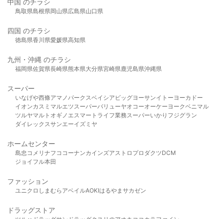
中国 のチラシ
鳥取県
島根県
岡山県
広島県
山口県
四国 のチラシ
徳島県
香川県
愛媛県
高知県
九州・沖縄 のチラシ
福岡県
佐賀県
長崎県
熊本県
大分県
宮崎県
鹿児島県
沖縄県
スーパー
いなげや
西條
アマノパークス
ベイシア
ビッグヨーサン
イトーヨーカドー
イオン
カスミ
マルエツ
スーパーバリュー
ヤオコー
オーケー
ヨークベニマル
ツルヤ
マルト
オギノ
エスマート
ライフ
業務スーパー
いかり
フジグラン
ダイレックス
サンエー
イズミヤ
ホームセンター
島忠
コメリ
ナフコ
コーナン
カインズ
アストロプロダクツ
DCM
ジョイフル本田
ファッション
ユニクロ
しまむら
アベイル
AOKI
はるやま
サカゼン
ドラッグストア