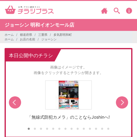
ジョーシン
明和イオンモール店
ホーム
都道府県
三重県
多気郡明和町
ホーム
お店の名前
ジョーシン
本日公開中のチラシ
画像はイメージです。
画像をクリックするとチラシが開きます。
「無線式防犯カメラ」のことならJoshinへ!