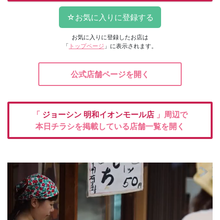
お気に入りに登録したお店は
「
トップページ
」に表示されます。
公式店舗ページを開く
「
ジョーシン
明和イオンモール店
」周辺で
本日チラシを掲載している店舗一覧を開く