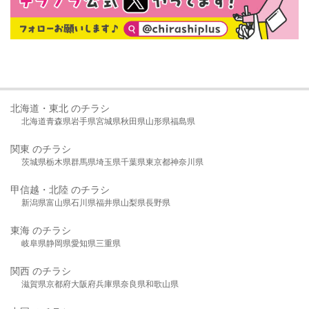
北海道・東北 のチラシ
北海道
青森県
岩手県
宮城県
秋田県
山形県
福島県
関東 のチラシ
茨城県
栃木県
群馬県
埼玉県
千葉県
東京都
神奈川県
甲信越・北陸 のチラシ
新潟県
富山県
石川県
福井県
山梨県
長野県
東海 のチラシ
岐阜県
静岡県
愛知県
三重県
関西 のチラシ
滋賀県
京都府
大阪府
兵庫県
奈良県
和歌山県