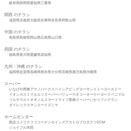
岐阜県
静岡県
愛知県
三重県
関西 のチラシ
滋賀県
京都府
大阪府
兵庫県
奈良県
和歌山県
中国 のチラシ
鳥取県
島根県
岡山県
広島県
山口県
四国 のチラシ
徳島県
香川県
愛媛県
高知県
九州・沖縄 のチラシ
福岡県
佐賀県
長崎県
熊本県
大分県
宮崎県
鹿児島県
沖縄県
スーパー
いなげや
西條
アマノパークス
ベイシア
ビッグヨーサン
イトーヨーカドー
イオン
カスミ
マルエツ
スーパーバリュー
ヤオコー
オーケー
ヨークベニマル
ツルヤ
マルト
オギノ
エスマート
ライフ
業務スーパー
いかり
フジグラン
ダイレックス
サンエー
イズミヤ
ホームセンター
島忠
コメリ
ナフコ
コーナン
カインズ
アストロプロダクツ
DCM
ジョイフル本田