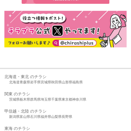
北海道・東北 のチラシ
北海道
青森県
岩手県
宮城県
秋田県
山形県
福島県
関東 のチラシ
茨城県
栃木県
群馬県
埼玉県
千葉県
東京都
神奈川県
甲信越・北陸 のチラシ
新潟県
富山県
石川県
福井県
山梨県
長野県
東海 のチラシ