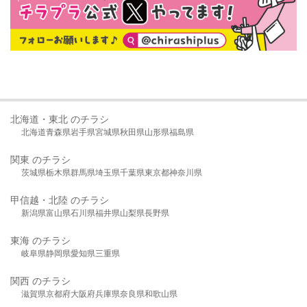
北海道・東北 のチラシ
北海道
青森県
岩手県
宮城県
秋田県
山形県
福島県
関東 のチラシ
茨城県
栃木県
群馬県
埼玉県
千葉県
東京都
神奈川県
甲信越・北陸 のチラシ
新潟県
富山県
石川県
福井県
山梨県
長野県
東海 のチラシ
岐阜県
静岡県
愛知県
三重県
関西 のチラシ
滋賀県
京都府
大阪府
兵庫県
奈良県
和歌山県