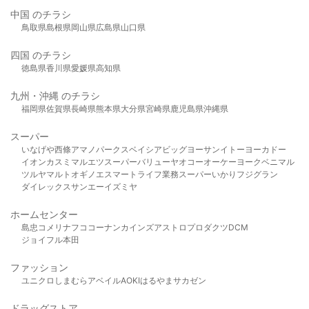
中国 のチラシ
鳥取県
島根県
岡山県
広島県
山口県
四国 のチラシ
徳島県
香川県
愛媛県
高知県
九州・沖縄 のチラシ
福岡県
佐賀県
長崎県
熊本県
大分県
宮崎県
鹿児島県
沖縄県
スーパー
いなげや
西條
アマノパークス
ベイシア
ビッグヨーサン
イトーヨーカドー
イオン
カスミ
マルエツ
スーパーバリュー
ヤオコー
オーケー
ヨークベニマル
ツルヤ
マルト
オギノ
エスマート
ライフ
業務スーパー
いかり
フジグラン
ダイレックス
サンエー
イズミヤ
ホームセンター
島忠
コメリ
ナフコ
コーナン
カインズ
アストロプロダクツ
DCM
ジョイフル本田
ファッション
ユニクロ
しまむら
アベイル
AOKI
はるやま
サカゼン
ドラッグストア