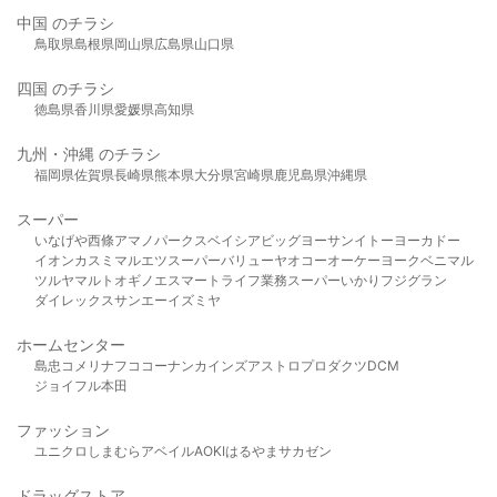
中国 のチラシ
鳥取県
島根県
岡山県
広島県
山口県
四国 のチラシ
徳島県
香川県
愛媛県
高知県
九州・沖縄 のチラシ
福岡県
佐賀県
長崎県
熊本県
大分県
宮崎県
鹿児島県
沖縄県
スーパー
いなげや
西條
アマノパークス
ベイシア
ビッグヨーサン
イトーヨーカドー
イオン
カスミ
マルエツ
スーパーバリュー
ヤオコー
オーケー
ヨークベニマル
ツルヤ
マルト
オギノ
エスマート
ライフ
業務スーパー
いかり
フジグラン
ダイレックス
サンエー
イズミヤ
ホームセンター
島忠
コメリ
ナフコ
コーナン
カインズ
アストロプロダクツ
DCM
ジョイフル本田
ファッション
ユニクロ
しまむら
アベイル
AOKI
はるやま
サカゼン
ドラッグストア