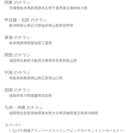
関東 のチラシ
茨城県
栃木県
群馬県
埼玉県
千葉県
東京都
神奈川県
甲信越・北陸 のチラシ
新潟県
富山県
石川県
福井県
山梨県
長野県
東海 のチラシ
岐阜県
静岡県
愛知県
三重県
関西 のチラシ
滋賀県
京都府
大阪府
兵庫県
奈良県
和歌山県
中国 のチラシ
鳥取県
島根県
岡山県
広島県
山口県
四国 のチラシ
徳島県
香川県
愛媛県
高知県
九州・沖縄 のチラシ
福岡県
佐賀県
長崎県
熊本県
大分県
宮崎県
鹿児島県
沖縄県
スーパー
いなげや
西條
アマノパークス
ベイシア
ビッグヨーサン
イトーヨーカドー