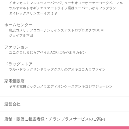
イオン
カスミ
マルエツ
スーパーバリュー
ヤオコー
オーケー
ヨークベニマル
ツルヤ
マルト
オギノ
エスマート
ライフ
業務スーパー
いかり
フジグラン
ダイレックス
サンエー
イズミヤ
ホームセンター
島忠
コメリ
ナフコ
コーナン
カインズ
アストロプロダクツ
DCM
ジョイフル本田
ファッション
ユニクロ
しまむら
アベイル
AOKI
はるやま
サカゼン
ドラッグストア
ツルハドラッグ
サンドラッグ
クスリのアオキ
ココカラファイン
家電量販店
ヤマダ電機
ビックカメラ
エディオン
ケーズデンキ
コジマ
ジョーシン
運営会社
店舗・販促ご担当者様：チラシプラスサービスのご案内