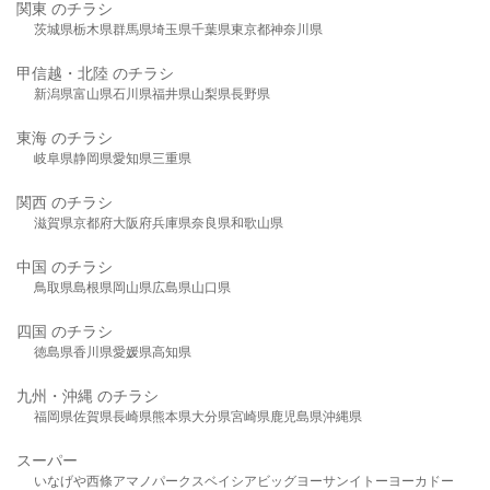
関東 のチラシ
茨城県
栃木県
群馬県
埼玉県
千葉県
東京都
神奈川県
甲信越・北陸 のチラシ
新潟県
富山県
石川県
福井県
山梨県
長野県
東海 のチラシ
岐阜県
静岡県
愛知県
三重県
関西 のチラシ
滋賀県
京都府
大阪府
兵庫県
奈良県
和歌山県
中国 のチラシ
鳥取県
島根県
岡山県
広島県
山口県
四国 のチラシ
徳島県
香川県
愛媛県
高知県
九州・沖縄 のチラシ
福岡県
佐賀県
長崎県
熊本県
大分県
宮崎県
鹿児島県
沖縄県
スーパー
いなげや
西條
アマノパークス
ベイシア
ビッグヨーサン
イトーヨーカドー