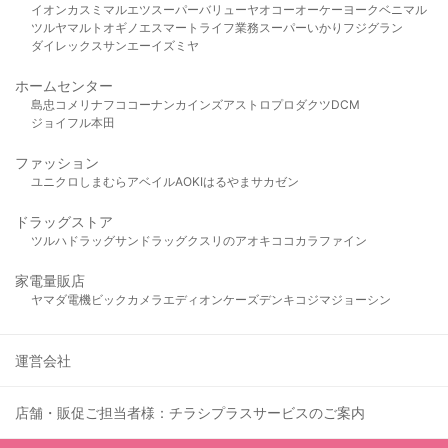
イオン
カスミ
マルエツ
スーパーバリュー
ヤオコー
オーケー
ヨークベニマル
ツルヤ
マルト
オギノ
エスマート
ライフ
業務スーパー
いかり
フジグラン
ダイレックス
サンエー
イズミヤ
ホームセンター
島忠
コメリ
ナフコ
コーナン
カインズ
アストロプロダクツ
DCM
ジョイフル本田
ファッション
ユニクロ
しまむら
アベイル
AOKI
はるやま
サカゼン
ドラッグストア
ツルハドラッグ
サンドラッグ
クスリのアオキ
ココカラファイン
家電量販店
ヤマダ電機
ビックカメラ
エディオン
ケーズデンキ
コジマ
ジョーシン
運営会社
店舗・販促ご担当者様：チラシプラスサービスのご案内