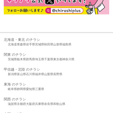
北海道・東北 のチラシ
北海道
青森県
岩手県
宮城県
秋田県
山形県
福島県
関東 のチラシ
茨城県
栃木県
群馬県
埼玉県
千葉県
東京都
神奈川県
甲信越・北陸 のチラシ
新潟県
富山県
石川県
福井県
山梨県
長野県
東海 のチラシ
岐阜県
静岡県
愛知県
三重県
関西 のチラシ
滋賀県
京都府
大阪府
兵庫県
奈良県
和歌山県