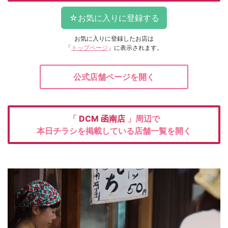
お気に入りに登録したお店は
「
トップページ
」に表示されます。
公式店舗ページを開く
「
DCM
函南店
」周辺で
本日チラシを掲載している店舗一覧を開く