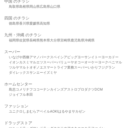
中国 のチラシ
鳥取県
島根県
岡山県
広島県
山口県
四国 のチラシ
徳島県
香川県
愛媛県
高知県
九州・沖縄 のチラシ
福岡県
佐賀県
長崎県
熊本県
大分県
宮崎県
鹿児島県
沖縄県
スーパー
いなげや
西條
アマノパークス
ベイシア
ビッグヨーサン
イトーヨーカドー
イオン
カスミ
マルエツ
スーパーバリュー
ヤオコー
オーケー
ヨークベニマル
ツルヤ
マルト
オギノ
エスマート
ライフ
業務スーパー
いかり
フジグラン
ダイレックス
サンエー
イズミヤ
ホームセンター
島忠
コメリ
ナフコ
コーナン
カインズ
アストロプロダクツ
DCM
ジョイフル本田
ファッション
ユニクロ
しまむら
アベイル
AOKI
はるやま
サカゼン
ドラッグストア