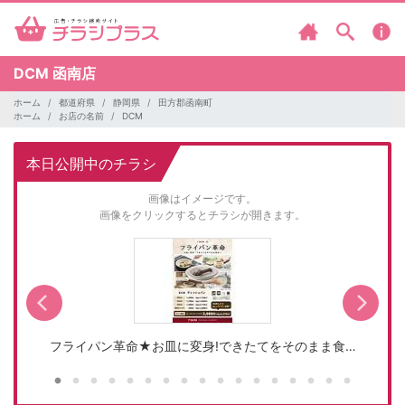
DCM
函南店
ホーム
都道府県
静岡県
田方郡函南町
ホーム
お店の名前
DCM
本日公開中のチラシ
画像はイメージです。
画像をクリックするとチラシが開きます。
フライパン革命★お皿に変身!できたてをそのまま食…