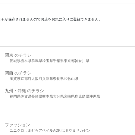
kie が保存されませんのでお店をお気に入りに登録できません。
関東 のチラシ
茨城県
栃木県
群馬県
埼玉県
千葉県
東京都
神奈川県
関西 のチラシ
滋賀県
京都府
大阪府
兵庫県
奈良県
和歌山県
九州・沖縄 のチラシ
福岡県
佐賀県
長崎県
熊本県
大分県
宮崎県
鹿児島県
沖縄県
ファッション
ユニクロ
しまむら
アベイル
AOKI
はるやま
サカゼン