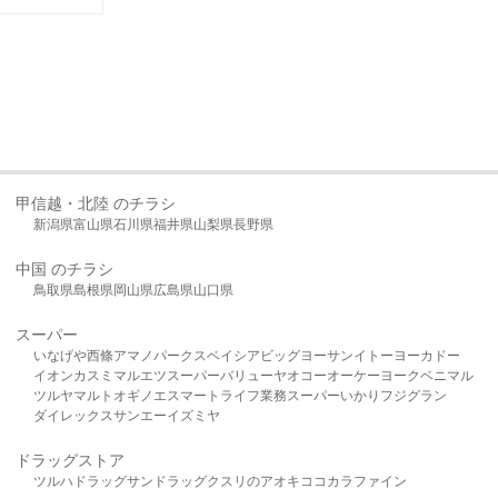
甲信越・北陸 のチラシ
新潟県
富山県
石川県
福井県
山梨県
長野県
中国 のチラシ
鳥取県
島根県
岡山県
広島県
山口県
スーパー
いなげや
西條
アマノパークス
ベイシア
ビッグヨーサン
イトーヨーカドー
イオン
カスミ
マルエツ
スーパーバリュー
ヤオコー
オーケー
ヨークベニマル
ツルヤ
マルト
オギノ
エスマート
ライフ
業務スーパー
いかり
フジグラン
ダイレックス
サンエー
イズミヤ
ドラッグストア
ツルハドラッグ
サンドラッグ
クスリのアオキ
ココカラファイン