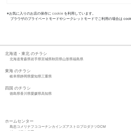
※お気に入りのお店の保存に
cookie
を利用しています。
ブラウザのプライベートモードやシークレットモードでご利用の場合は coo
北海道・東北 のチラシ
北海道
青森県
岩手県
宮城県
秋田県
山形県
福島県
東海 のチラシ
岐阜県
静岡県
愛知県
三重県
四国 のチラシ
徳島県
香川県
愛媛県
高知県
ホームセンター
島忠
コメリ
ナフコ
コーナン
カインズ
アストロプロダクツ
DCM