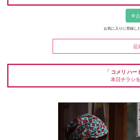
お気に入りに登録し
公
「
コメリ
ハー
本日チラシ