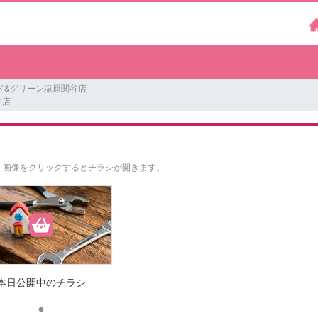
ド&グリーン塩原関谷店
谷店
。
画像をクリックするとチラシが開きます。
本日公開中のチラシ