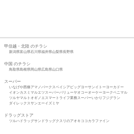
甲信越・北陸 のチラシ
新潟県
富山県
石川県
福井県
山梨県
長野県
中国 のチラシ
鳥取県
島根県
岡山県
広島県
山口県
スーパー
いなげや
西條
アマノパークス
ベイシア
ビッグヨーサン
イトーヨーカドー
イオン
カスミ
マルエツ
スーパーバリュー
ヤオコー
オーケー
ヨークベニマル
ツルヤ
マルト
オギノ
エスマート
ライフ
業務スーパー
いかり
フジグラン
ダイレックス
サンエー
イズミヤ
ドラッグストア
ツルハドラッグ
サンドラッグ
クスリのアオキ
ココカラファイン