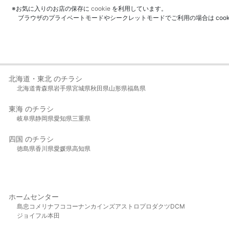
※お気に入りのお店の保存に
cookie
を利用しています。
ブラウザのプライベートモードやシークレットモードでご利用の場合は coo
北海道・東北 のチラシ
北海道
青森県
岩手県
宮城県
秋田県
山形県
福島県
東海 のチラシ
岐阜県
静岡県
愛知県
三重県
四国 のチラシ
徳島県
香川県
愛媛県
高知県
ホームセンター
島忠
コメリ
ナフコ
コーナン
カインズ
アストロプロダクツ
DCM
ジョイフル本田