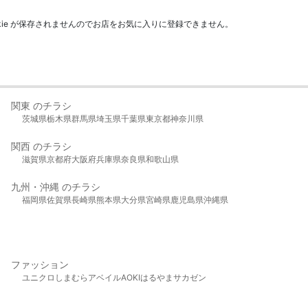
kie が保存されませんのでお店をお気に入りに登録できません。
関東 のチラシ
茨城県
栃木県
群馬県
埼玉県
千葉県
東京都
神奈川県
関西 のチラシ
滋賀県
京都府
大阪府
兵庫県
奈良県
和歌山県
九州・沖縄 のチラシ
福岡県
佐賀県
長崎県
熊本県
大分県
宮崎県
鹿児島県
沖縄県
ファッション
ユニクロ
しまむら
アベイル
AOKI
はるやま
サカゼン