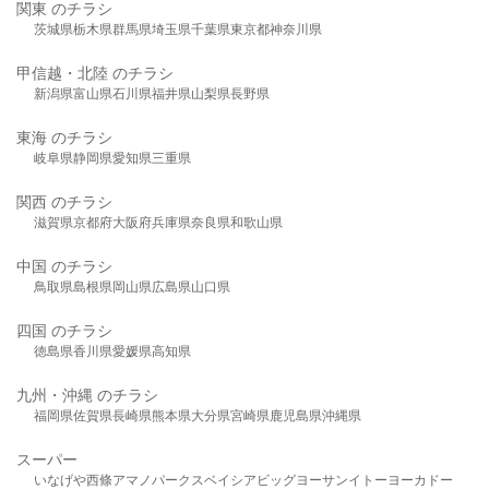
関東 のチラシ
茨城県
栃木県
群馬県
埼玉県
千葉県
東京都
神奈川県
甲信越・北陸 のチラシ
新潟県
富山県
石川県
福井県
山梨県
長野県
東海 のチラシ
岐阜県
静岡県
愛知県
三重県
関西 のチラシ
滋賀県
京都府
大阪府
兵庫県
奈良県
和歌山県
中国 のチラシ
鳥取県
島根県
岡山県
広島県
山口県
四国 のチラシ
徳島県
香川県
愛媛県
高知県
九州・沖縄 のチラシ
福岡県
佐賀県
長崎県
熊本県
大分県
宮崎県
鹿児島県
沖縄県
スーパー
いなげや
西條
アマノパークス
ベイシア
ビッグヨーサン
イトーヨーカドー