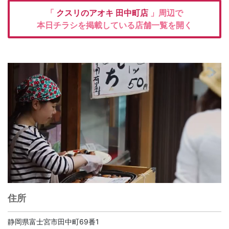
「
クスリのアオキ
田中町店
」周辺で
本日チラシを掲載している店舗一覧を開く
住所
静岡県富士宮市田中町69番1