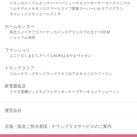
イオン
カスミ
マルエツ
スーパーバリュー
ヤオコー
オーケー
ヨークベニマル
ツルヤ
マルト
オギノ
エスマート
ライフ
業務スーパー
いかり
フジグラン
ダイレックス
サンエー
イズミヤ
ホームセンター
島忠
コメリ
ナフコ
コーナン
カインズ
アストロプロダクツ
DCM
ジョイフル本田
ファッション
ユニクロ
しまむら
アベイル
AOKI
はるやま
サカゼン
ドラッグストア
ツルハドラッグ
サンドラッグ
クスリのアオキ
ココカラファイン
家電量販店
ヤマダ電機
ビックカメラ
エディオン
ケーズデンキ
コジマ
ジョーシン
運営会社
店舗・販促ご担当者様：チラシプラスサービスのご案内