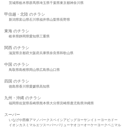
茨城県
栃木県
群馬県
埼玉県
千葉県
東京都
神奈川県
甲信越・北陸 のチラシ
新潟県
富山県
石川県
福井県
山梨県
長野県
東海 のチラシ
岐阜県
静岡県
愛知県
三重県
関西 のチラシ
滋賀県
京都府
大阪府
兵庫県
奈良県
和歌山県
中国 のチラシ
鳥取県
島根県
岡山県
広島県
山口県
四国 のチラシ
徳島県
香川県
愛媛県
高知県
九州・沖縄 のチラシ
福岡県
佐賀県
長崎県
熊本県
大分県
宮崎県
鹿児島県
沖縄県
スーパー
いなげや
西條
アマノパークス
ベイシア
ビッグヨーサン
イトーヨーカドー
イオン
カスミ
マルエツ
スーパーバリュー
ヤオコー
オーケー
ヨークベニマル