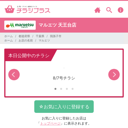
マルエツ
天王台店
ホーム
都道府県
千葉県
我孫子市
ホーム
お店の名前
マルエツ
本日公開中のチラシ
8/7号チラシ
お気に入りに登録したお店は
「
トップページ
」に表示されます。