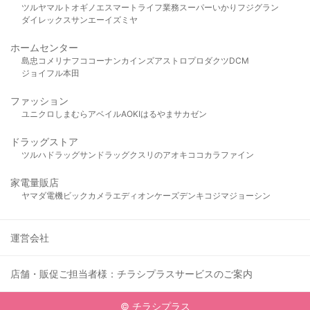
ツルヤ
マルト
オギノ
エスマート
ライフ
業務スーパー
いかり
フジグラン
ダイレックス
サンエー
イズミヤ
ホームセンター
島忠
コメリ
ナフコ
コーナン
カインズ
アストロプロダクツ
DCM
ジョイフル本田
ファッション
ユニクロ
しまむら
アベイル
AOKI
はるやま
サカゼン
ドラッグストア
ツルハドラッグ
サンドラッグ
クスリのアオキ
ココカラファイン
家電量販店
ヤマダ電機
ビックカメラ
エディオン
ケーズデンキ
コジマ
ジョーシン
運営会社
店舗・販促ご担当者様：チラシプラスサービスのご案内
© チラシプラス