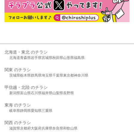
北海道・東北 のチラシ
北海道
青森県
岩手県
宮城県
秋田県
山形県
福島県
関東 のチラシ
茨城県
栃木県
群馬県
埼玉県
千葉県
東京都
神奈川県
甲信越・北陸 のチラシ
新潟県
富山県
石川県
福井県
山梨県
長野県
東海 のチラシ
岐阜県
静岡県
愛知県
三重県
関西 のチラシ
滋賀県
京都府
大阪府
兵庫県
奈良県
和歌山県