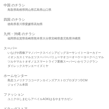
中国 のチラシ
鳥取県
島根県
岡山県
広島県
山口県
四国 のチラシ
徳島県
香川県
愛媛県
高知県
九州・沖縄 のチラシ
福岡県
佐賀県
長崎県
熊本県
大分県
宮崎県
鹿児島県
沖縄県
スーパー
いなげや
西條
アマノパークス
ベイシア
ビッグヨーサン
イトーヨーカドー
イオン
カスミ
マルエツ
スーパーバリュー
ヤオコー
オーケー
ヨークベニマル
ツルヤ
マルト
オギノ
エスマート
ライフ
業務スーパー
いかり
フジグラン
ダイレックス
サンエー
イズミヤ
ホームセンター
島忠
コメリ
ナフコ
コーナン
カインズ
アストロプロダクツ
DCM
ジョイフル本田
ファッション
ユニクロ
しまむら
アベイル
AOKI
はるやま
サカゼン
ドラッグストア