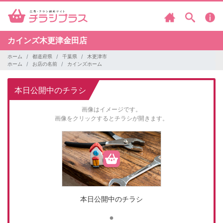
カインズ木更津金田店
ホーム
都道府県
千葉県
木更津市
ホーム
お店の名前
カインズホーム
本日公開中のチラシ
画像はイメージです。
画像をクリックするとチラシが開きます。
本日公開中のチラシ