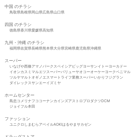
中国 のチラシ
鳥取県
島根県
岡山県
広島県
山口県
四国 のチラシ
徳島県
香川県
愛媛県
高知県
九州・沖縄 のチラシ
福岡県
佐賀県
長崎県
熊本県
大分県
宮崎県
鹿児島県
沖縄県
スーパー
いなげや
西條
アマノパークス
ベイシア
ビッグヨーサン
イトーヨーカドー
イオン
カスミ
マルエツ
スーパーバリュー
ヤオコー
オーケー
ヨークベニマル
ツルヤ
マルト
オギノ
エスマート
ライフ
業務スーパー
いかり
フジグラン
ダイレックス
サンエー
イズミヤ
ホームセンター
島忠
コメリ
ナフコ
コーナン
カインズ
アストロプロダクツ
DCM
ジョイフル本田
ファッション
ユニクロ
しまむら
アベイル
AOKI
はるやま
サカゼン
ドラッグストア