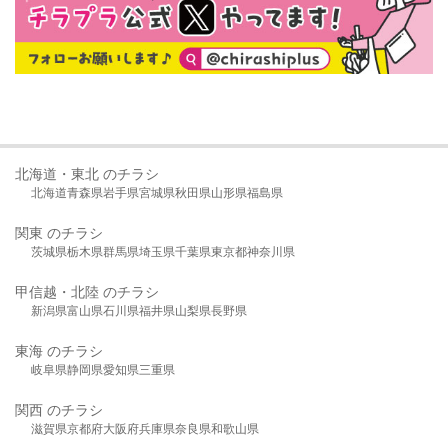
北海道・東北 のチラシ
北海道
青森県
岩手県
宮城県
秋田県
山形県
福島県
関東 のチラシ
茨城県
栃木県
群馬県
埼玉県
千葉県
東京都
神奈川県
甲信越・北陸 のチラシ
新潟県
富山県
石川県
福井県
山梨県
長野県
東海 のチラシ
岐阜県
静岡県
愛知県
三重県
関西 のチラシ
滋賀県
京都府
大阪府
兵庫県
奈良県
和歌山県