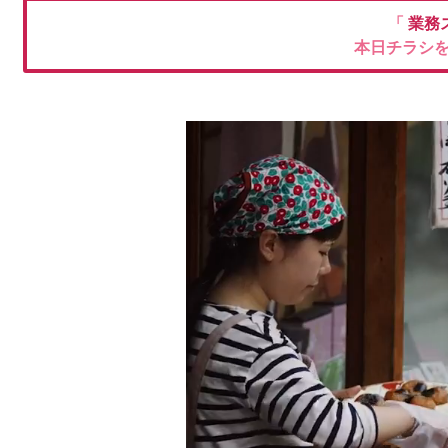
「
業務
本日チラシ