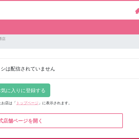
樽店
ラシは配信されていません
たお店は
「
トップページ
」に表示されます。
式店舗ページを開く