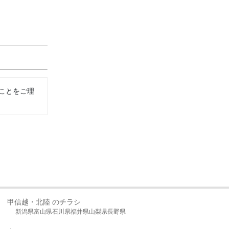
ことをご理
甲信越・北陸 のチラシ
新潟県
富山県
石川県
福井県
山梨県
長野県