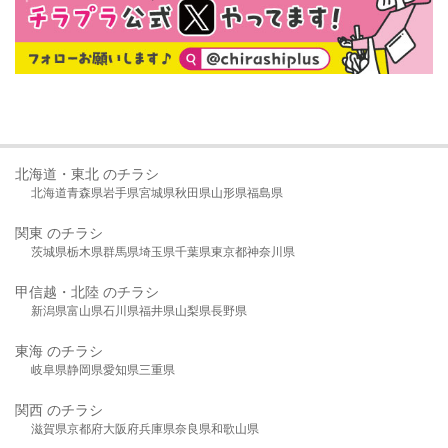
北海道・東北 のチラシ
北海道
青森県
岩手県
宮城県
秋田県
山形県
福島県
関東 のチラシ
茨城県
栃木県
群馬県
埼玉県
千葉県
東京都
神奈川県
甲信越・北陸 のチラシ
新潟県
富山県
石川県
福井県
山梨県
長野県
東海 のチラシ
岐阜県
静岡県
愛知県
三重県
関西 のチラシ
滋賀県
京都府
大阪府
兵庫県
奈良県
和歌山県