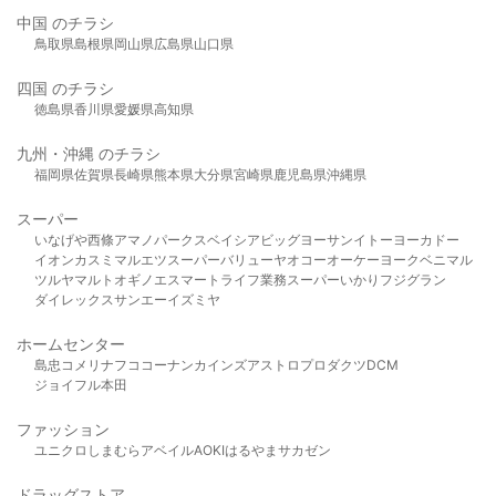
中国 のチラシ
鳥取県
島根県
岡山県
広島県
山口県
四国 のチラシ
徳島県
香川県
愛媛県
高知県
九州・沖縄 のチラシ
福岡県
佐賀県
長崎県
熊本県
大分県
宮崎県
鹿児島県
沖縄県
スーパー
いなげや
西條
アマノパークス
ベイシア
ビッグヨーサン
イトーヨーカドー
イオン
カスミ
マルエツ
スーパーバリュー
ヤオコー
オーケー
ヨークベニマル
ツルヤ
マルト
オギノ
エスマート
ライフ
業務スーパー
いかり
フジグラン
ダイレックス
サンエー
イズミヤ
ホームセンター
島忠
コメリ
ナフコ
コーナン
カインズ
アストロプロダクツ
DCM
ジョイフル本田
ファッション
ユニクロ
しまむら
アベイル
AOKI
はるやま
サカゼン
ドラッグストア