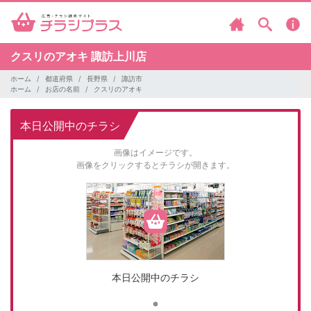
クスリのアオキ
諏訪上川店
ホーム
都道府県
長野県
諏訪市
ホーム
お店の名前
クスリのアオキ
本日公開中のチラシ
画像はイメージです。
画像をクリックするとチラシが開きます。
本日公開中のチラシ