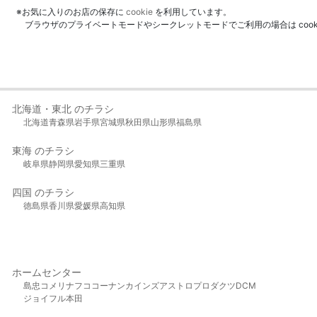
※お気に入りのお店の保存に
cookie
を利用しています。
ブラウザのプライベートモードやシークレットモードでご利用の場合は coo
北海道・東北 のチラシ
北海道
青森県
岩手県
宮城県
秋田県
山形県
福島県
東海 のチラシ
岐阜県
静岡県
愛知県
三重県
四国 のチラシ
徳島県
香川県
愛媛県
高知県
ホームセンター
島忠
コメリ
ナフコ
コーナン
カインズ
アストロプロダクツ
DCM
ジョイフル本田