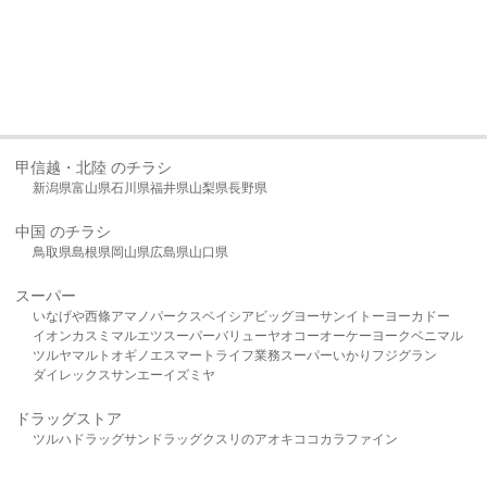
甲信越・北陸 のチラシ
新潟県
富山県
石川県
福井県
山梨県
長野県
中国 のチラシ
鳥取県
島根県
岡山県
広島県
山口県
スーパー
いなげや
西條
アマノパークス
ベイシア
ビッグヨーサン
イトーヨーカドー
イオン
カスミ
マルエツ
スーパーバリュー
ヤオコー
オーケー
ヨークベニマル
ツルヤ
マルト
オギノ
エスマート
ライフ
業務スーパー
いかり
フジグラン
ダイレックス
サンエー
イズミヤ
ドラッグストア
ツルハドラッグ
サンドラッグ
クスリのアオキ
ココカラファイン