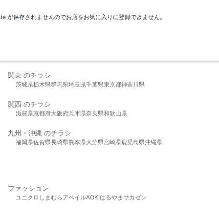
kie が保存されませんのでお店をお気に入りに登録できません。
関東 のチラシ
茨城県
栃木県
群馬県
埼玉県
千葉県
東京都
神奈川県
関西 のチラシ
滋賀県
京都府
大阪府
兵庫県
奈良県
和歌山県
九州・沖縄 のチラシ
福岡県
佐賀県
長崎県
熊本県
大分県
宮崎県
鹿児島県
沖縄県
ファッション
ユニクロ
しまむら
アベイル
AOKI
はるやま
サカゼン