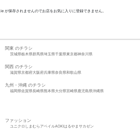
kie が保存されませんのでお店をお気に入りに登録できません。
関東 のチラシ
茨城県
栃木県
群馬県
埼玉県
千葉県
東京都
神奈川県
関西 のチラシ
滋賀県
京都府
大阪府
兵庫県
奈良県
和歌山県
九州・沖縄 のチラシ
福岡県
佐賀県
長崎県
熊本県
大分県
宮崎県
鹿児島県
沖縄県
ファッション
ユニクロ
しまむら
アベイル
AOKI
はるやま
サカゼン