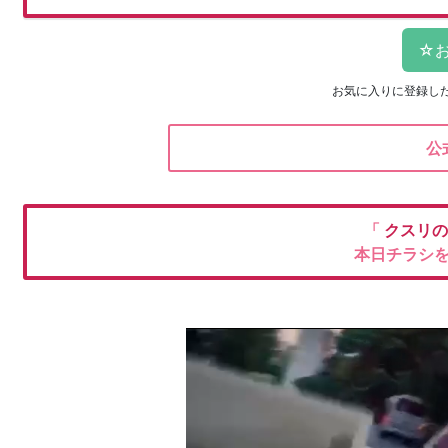
お気に入りに登録し
公
「
クスリ
本日チラシ