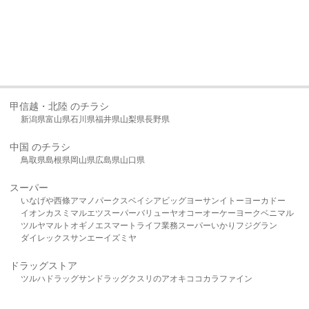
甲信越・北陸 のチラシ
新潟県
富山県
石川県
福井県
山梨県
長野県
中国 のチラシ
鳥取県
島根県
岡山県
広島県
山口県
スーパー
いなげや
西條
アマノパークス
ベイシア
ビッグヨーサン
イトーヨーカドー
イオン
カスミ
マルエツ
スーパーバリュー
ヤオコー
オーケー
ヨークベニマル
ツルヤ
マルト
オギノ
エスマート
ライフ
業務スーパー
いかり
フジグラン
ダイレックス
サンエー
イズミヤ
ドラッグストア
ツルハドラッグ
サンドラッグ
クスリのアオキ
ココカラファイン