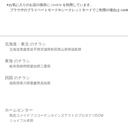
※お気に入りのお店の保存に
cookie
を利用しています。
ブラウザのプライベートモードやシークレットモードでご利用の場合は coo
北海道・東北 のチラシ
北海道
青森県
岩手県
宮城県
秋田県
山形県
福島県
東海 のチラシ
岐阜県
静岡県
愛知県
三重県
四国 のチラシ
徳島県
香川県
愛媛県
高知県
ホームセンター
島忠
コメリ
ナフコ
コーナン
カインズ
アストロプロダクツ
DCM
ジョイフル本田