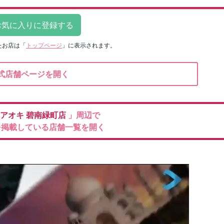
たお店は
「
トップページ
」に表示されます。
式店舗ページを開く
のアオキ
碧南緑町店
」周辺で
を掲載している店舗一覧を開く