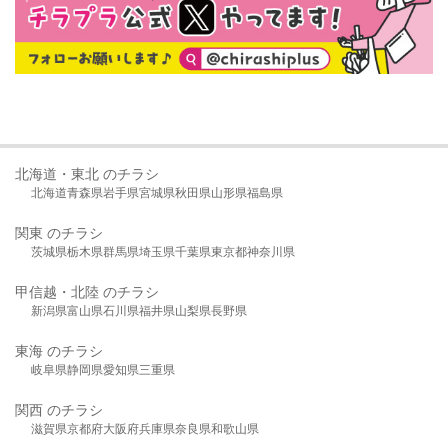
北海道・東北 のチラシ
北海道
青森県
岩手県
宮城県
秋田県
山形県
福島県
関東 のチラシ
茨城県
栃木県
群馬県
埼玉県
千葉県
東京都
神奈川県
甲信越・北陸 のチラシ
新潟県
富山県
石川県
福井県
山梨県
長野県
東海 のチラシ
岐阜県
静岡県
愛知県
三重県
関西 のチラシ
滋賀県
京都府
大阪府
兵庫県
奈良県
和歌山県