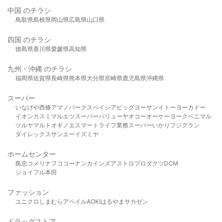
中国 のチラシ
鳥取県
島根県
岡山県
広島県
山口県
四国 のチラシ
徳島県
香川県
愛媛県
高知県
九州・沖縄 のチラシ
福岡県
佐賀県
長崎県
熊本県
大分県
宮崎県
鹿児島県
沖縄県
スーパー
いなげや
西條
アマノパークス
ベイシア
ビッグヨーサン
イトーヨーカドー
イオン
カスミ
マルエツ
スーパーバリュー
ヤオコー
オーケー
ヨークベニマル
ツルヤ
マルト
オギノ
エスマート
ライフ
業務スーパー
いかり
フジグラン
ダイレックス
サンエー
イズミヤ
ホームセンター
島忠
コメリ
ナフコ
コーナン
カインズ
アストロプロダクツ
DCM
ジョイフル本田
ファッション
ユニクロ
しまむら
アベイル
AOKI
はるやま
サカゼン
ドラッグストア