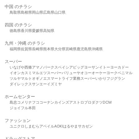
中国 のチラシ
鳥取県
島根県
岡山県
広島県
山口県
四国 のチラシ
徳島県
香川県
愛媛県
高知県
九州・沖縄 のチラシ
福岡県
佐賀県
長崎県
熊本県
大分県
宮崎県
鹿児島県
沖縄県
スーパー
いなげや
西條
アマノパークス
ベイシア
ビッグヨーサン
イトーヨーカドー
イオン
カスミ
マルエツ
スーパーバリュー
ヤオコー
オーケー
ヨークベニマル
ツルヤ
マルト
オギノ
エスマート
ライフ
業務スーパー
いかり
フジグラン
ダイレックス
サンエー
イズミヤ
ホームセンター
島忠
コメリ
ナフコ
コーナン
カインズ
アストロプロダクツ
DCM
ジョイフル本田
ファッション
ユニクロ
しまむら
アベイル
AOKI
はるやま
サカゼン
ドラッグストア