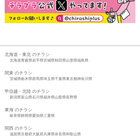
北海道・東北 のチラシ
北海道
青森県
岩手県
宮城県
秋田県
山形県
福島県
関東 のチラシ
茨城県
栃木県
群馬県
埼玉県
千葉県
東京都
神奈川県
甲信越・北陸 のチラシ
新潟県
富山県
石川県
福井県
山梨県
長野県
東海 のチラシ
岐阜県
静岡県
愛知県
三重県
関西 のチラシ
滋賀県
京都府
大阪府
兵庫県
奈良県
和歌山県