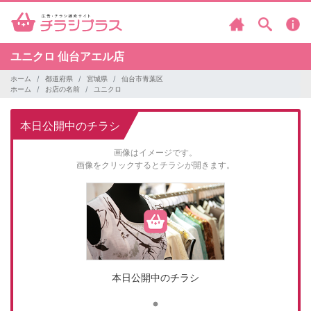
ユニクロ
仙台アエル店
ホーム
都道府県
宮城県
仙台市青葉区
ホーム
お店の名前
ユニクロ
本日公開中のチラシ
画像はイメージです。
画像をクリックするとチラシが開きます。
本日公開中のチラシ