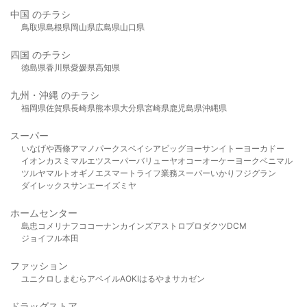
中国 のチラシ
鳥取県
島根県
岡山県
広島県
山口県
四国 のチラシ
徳島県
香川県
愛媛県
高知県
九州・沖縄 のチラシ
福岡県
佐賀県
長崎県
熊本県
大分県
宮崎県
鹿児島県
沖縄県
スーパー
いなげや
西條
アマノパークス
ベイシア
ビッグヨーサン
イトーヨーカドー
イオン
カスミ
マルエツ
スーパーバリュー
ヤオコー
オーケー
ヨークベニマル
ツルヤ
マルト
オギノ
エスマート
ライフ
業務スーパー
いかり
フジグラン
ダイレックス
サンエー
イズミヤ
ホームセンター
島忠
コメリ
ナフコ
コーナン
カインズ
アストロプロダクツ
DCM
ジョイフル本田
ファッション
ユニクロ
しまむら
アベイル
AOKI
はるやま
サカゼン
ドラッグストア