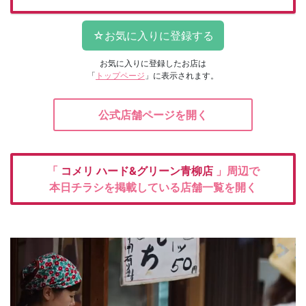
お気に入りに登録したお店は
「
トップページ
」に表示されます。
公式店舗ページを開く
「
コメリ
ハード&グリーン青柳店
」周辺で
本日チラシを掲載している店舗一覧を開く