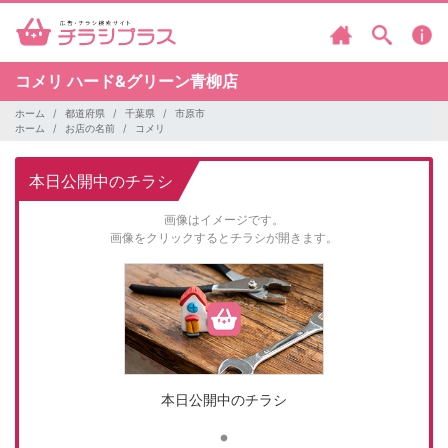
コメリ
ハード&グリーン青柳店
ホーム
都道府県
千葉県
市原市
ホーム
お店の名前
コメリ
本日公開中のチラシ
画像はイメージです。
画像をクリックするとチラシが開きます。
本日公開中のチラシ