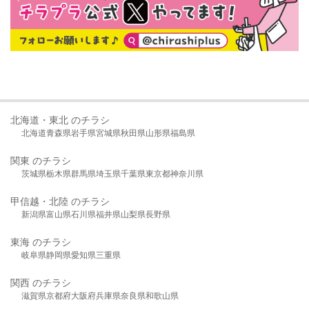
北海道・東北 のチラシ
北海道
青森県
岩手県
宮城県
秋田県
山形県
福島県
関東 のチラシ
茨城県
栃木県
群馬県
埼玉県
千葉県
東京都
神奈川県
甲信越・北陸 のチラシ
新潟県
富山県
石川県
福井県
山梨県
長野県
東海 のチラシ
岐阜県
静岡県
愛知県
三重県
関西 のチラシ
滋賀県
京都府
大阪府
兵庫県
奈良県
和歌山県