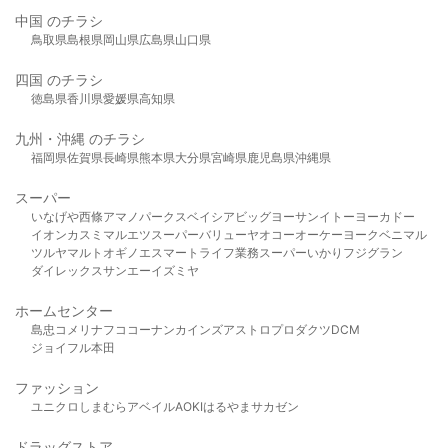
中国 のチラシ
鳥取県
島根県
岡山県
広島県
山口県
四国 のチラシ
徳島県
香川県
愛媛県
高知県
九州・沖縄 のチラシ
福岡県
佐賀県
長崎県
熊本県
大分県
宮崎県
鹿児島県
沖縄県
スーパー
いなげや
西條
アマノパークス
ベイシア
ビッグヨーサン
イトーヨーカドー
イオン
カスミ
マルエツ
スーパーバリュー
ヤオコー
オーケー
ヨークベニマル
ツルヤ
マルト
オギノ
エスマート
ライフ
業務スーパー
いかり
フジグラン
ダイレックス
サンエー
イズミヤ
ホームセンター
島忠
コメリ
ナフコ
コーナン
カインズ
アストロプロダクツ
DCM
ジョイフル本田
ファッション
ユニクロ
しまむら
アベイル
AOKI
はるやま
サカゼン
ドラッグストア