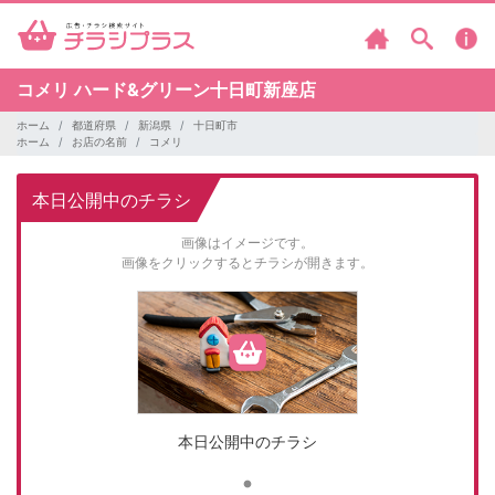
コメリ
ハード&グリーン十日町新座店
ホーム
都道府県
新潟県
十日町市
ホーム
お店の名前
コメリ
本日公開中のチラシ
画像はイメージです。
画像をクリックするとチラシが開きます。
本日公開中のチラシ