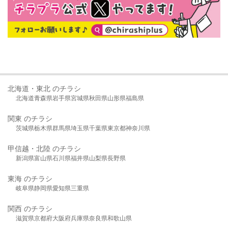
北海道・東北 のチラシ
北海道
青森県
岩手県
宮城県
秋田県
山形県
福島県
関東 のチラシ
茨城県
栃木県
群馬県
埼玉県
千葉県
東京都
神奈川県
甲信越・北陸 のチラシ
新潟県
富山県
石川県
福井県
山梨県
長野県
東海 のチラシ
岐阜県
静岡県
愛知県
三重県
関西 のチラシ
滋賀県
京都府
大阪府
兵庫県
奈良県
和歌山県