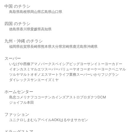
中国 のチラシ
鳥取県
島根県
岡山県
広島県
山口県
四国 のチラシ
徳島県
香川県
愛媛県
高知県
九州・沖縄 のチラシ
福岡県
佐賀県
長崎県
熊本県
大分県
宮崎県
鹿児島県
沖縄県
スーパー
いなげや
西條
アマノパークス
ベイシア
ビッグヨーサン
イトーヨーカドー
イオン
カスミ
マルエツ
スーパーバリュー
ヤオコー
オーケー
ヨークベニマル
ツルヤ
マルト
オギノ
エスマート
ライフ
業務スーパー
いかり
フジグラン
ダイレックス
サンエー
イズミヤ
ホームセンター
島忠
コメリ
ナフコ
コーナン
カインズ
アストロプロダクツ
DCM
ジョイフル本田
ファッション
ユニクロ
しまむら
アベイル
AOKI
はるやま
サカゼン
ドラッグストア