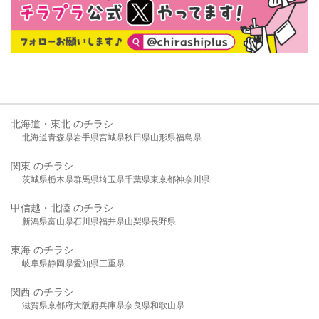
北海道・東北 のチラシ
北海道
青森県
岩手県
宮城県
秋田県
山形県
福島県
関東 のチラシ
茨城県
栃木県
群馬県
埼玉県
千葉県
東京都
神奈川県
甲信越・北陸 のチラシ
新潟県
富山県
石川県
福井県
山梨県
長野県
東海 のチラシ
岐阜県
静岡県
愛知県
三重県
関西 のチラシ
滋賀県
京都府
大阪府
兵庫県
奈良県
和歌山県