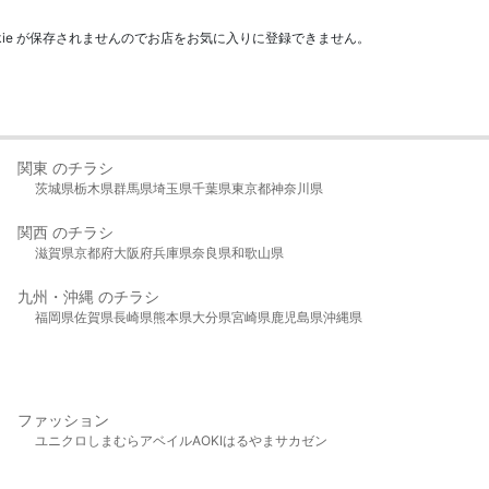
kie が保存されませんのでお店をお気に入りに登録できません。
関東 のチラシ
茨城県
栃木県
群馬県
埼玉県
千葉県
東京都
神奈川県
関西 のチラシ
滋賀県
京都府
大阪府
兵庫県
奈良県
和歌山県
九州・沖縄 のチラシ
福岡県
佐賀県
長崎県
熊本県
大分県
宮崎県
鹿児島県
沖縄県
ファッション
ユニクロ
しまむら
アベイル
AOKI
はるやま
サカゼン