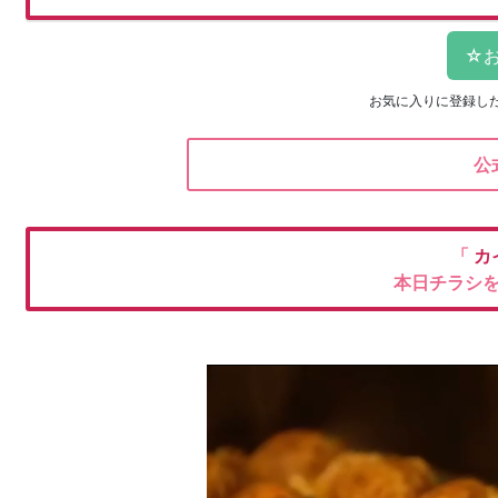
お気に入りに登録し
公
「
カ
本日チラシ