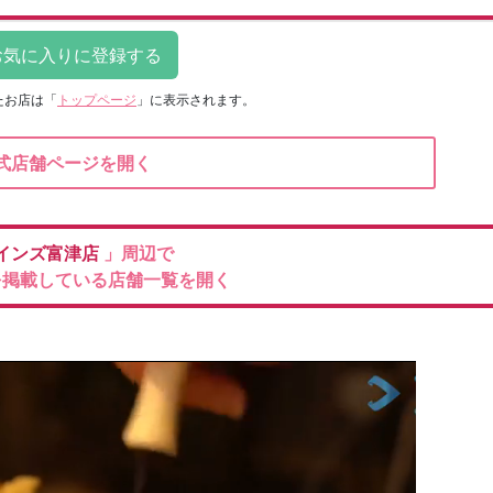
たお店は
「
トップページ
」に表示されます。
式店舗ページを開く
インズ富津店
」周辺で
を掲載している店舗一覧を開く