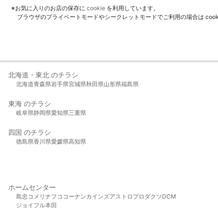
※お気に入りのお店の保存に
cookie
を利用しています。
ブラウザのプライベートモードやシークレットモードでご利用の場合は coo
北海道・東北 のチラシ
北海道
青森県
岩手県
宮城県
秋田県
山形県
福島県
東海 のチラシ
岐阜県
静岡県
愛知県
三重県
四国 のチラシ
徳島県
香川県
愛媛県
高知県
ホームセンター
島忠
コメリ
ナフコ
コーナン
カインズ
アストロプロダクツ
DCM
ジョイフル本田