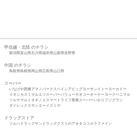
甲信越・北陸 のチラシ
新潟県
富山県
石川県
福井県
山梨県
長野県
中国 のチラシ
鳥取県
島根県
岡山県
広島県
山口県
スーパー
いなげや
西條
アマノパークス
ベイシア
ビッグヨーサン
イトーヨーカドー
イオン
カスミ
マルエツ
スーパーバリュー
ヤオコー
オーケー
ヨークベニマル
ツルヤ
マルト
オギノ
エスマート
ライフ
業務スーパー
いかり
フジグラン
ダイレックス
サンエー
イズミヤ
ドラッグストア
ツルハドラッグ
サンドラッグ
クスリのアオキ
ココカラファイン