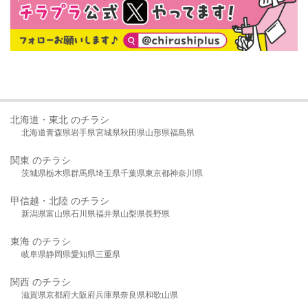
北海道・東北 のチラシ
北海道
青森県
岩手県
宮城県
秋田県
山形県
福島県
関東 のチラシ
茨城県
栃木県
群馬県
埼玉県
千葉県
東京都
神奈川県
甲信越・北陸 のチラシ
新潟県
富山県
石川県
福井県
山梨県
長野県
東海 のチラシ
岐阜県
静岡県
愛知県
三重県
関西 のチラシ
滋賀県
京都府
大阪府
兵庫県
奈良県
和歌山県