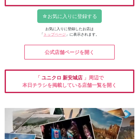
お気に入りに登録したお店は
「
トップページ
」に表示されます。
公式店舗ページを開く
「
ユニクロ
新安城店
」周辺で
本日チラシを掲載している店舗一覧を開く