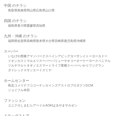
中国 のチラシ
鳥取県
島根県
岡山県
広島県
山口県
四国 のチラシ
徳島県
香川県
愛媛県
高知県
九州・沖縄 のチラシ
福岡県
佐賀県
長崎県
熊本県
大分県
宮崎県
鹿児島県
沖縄県
スーパー
いなげや
西條
アマノパークス
ベイシア
ビッグヨーサン
イトーヨーカドー
イオン
カスミ
マルエツ
スーパーバリュー
ヤオコー
オーケー
ヨークベニマル
ツルヤ
マルト
オギノ
エスマート
ライフ
業務スーパー
いかり
フジグラン
ダイレックス
サンエー
イズミヤ
ホームセンター
島忠
コメリ
ナフコ
コーナン
カインズ
アストロプロダクツ
DCM
ジョイフル本田
ファッション
ユニクロ
しまむら
アベイル
AOKI
はるやま
サカゼン
ドラッグストア