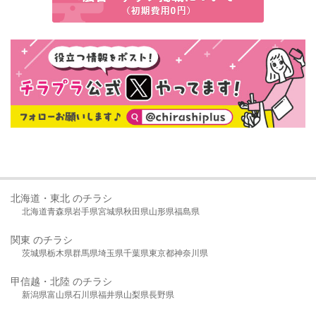
北海道・東北 のチラシ
北海道
青森県
岩手県
宮城県
秋田県
山形県
福島県
関東 のチラシ
茨城県
栃木県
群馬県
埼玉県
千葉県
東京都
神奈川県
甲信越・北陸 のチラシ
新潟県
富山県
石川県
福井県
山梨県
長野県