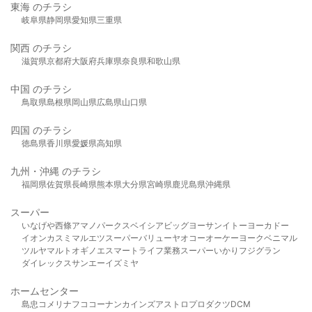
東海 のチラシ
岐阜県
静岡県
愛知県
三重県
関西 のチラシ
滋賀県
京都府
大阪府
兵庫県
奈良県
和歌山県
中国 のチラシ
鳥取県
島根県
岡山県
広島県
山口県
四国 のチラシ
徳島県
香川県
愛媛県
高知県
九州・沖縄 のチラシ
福岡県
佐賀県
長崎県
熊本県
大分県
宮崎県
鹿児島県
沖縄県
スーパー
いなげや
西條
アマノパークス
ベイシア
ビッグヨーサン
イトーヨーカドー
イオン
カスミ
マルエツ
スーパーバリュー
ヤオコー
オーケー
ヨークベニマル
ツルヤ
マルト
オギノ
エスマート
ライフ
業務スーパー
いかり
フジグラン
ダイレックス
サンエー
イズミヤ
ホームセンター
島忠
コメリ
ナフコ
コーナン
カインズ
アストロプロダクツ
DCM