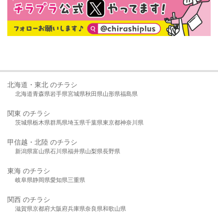
北海道・東北 のチラシ
北海道
青森県
岩手県
宮城県
秋田県
山形県
福島県
関東 のチラシ
茨城県
栃木県
群馬県
埼玉県
千葉県
東京都
神奈川県
甲信越・北陸 のチラシ
新潟県
富山県
石川県
福井県
山梨県
長野県
東海 のチラシ
岐阜県
静岡県
愛知県
三重県
関西 のチラシ
滋賀県
京都府
大阪府
兵庫県
奈良県
和歌山県