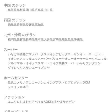
中国 のチラシ
鳥取県
島根県
岡山県
広島県
山口県
四国 のチラシ
徳島県
香川県
愛媛県
高知県
九州・沖縄 のチラシ
福岡県
佐賀県
長崎県
熊本県
大分県
宮崎県
鹿児島県
沖縄県
スーパー
いなげや
西條
アマノパークス
ベイシア
ビッグヨーサン
イトーヨーカドー
イオン
カスミ
マルエツ
スーパーバリュー
ヤオコー
オーケー
ヨークベニマル
ツルヤ
マルト
オギノ
エスマート
ライフ
業務スーパー
いかり
フジグラン
ダイレックス
サンエー
イズミヤ
ホームセンター
島忠
コメリ
ナフコ
コーナン
カインズ
アストロプロダクツ
DCM
ジョイフル本田
ファッション
ユニクロ
しまむら
アベイル
AOKI
はるやま
サカゼン
ドラッグストア